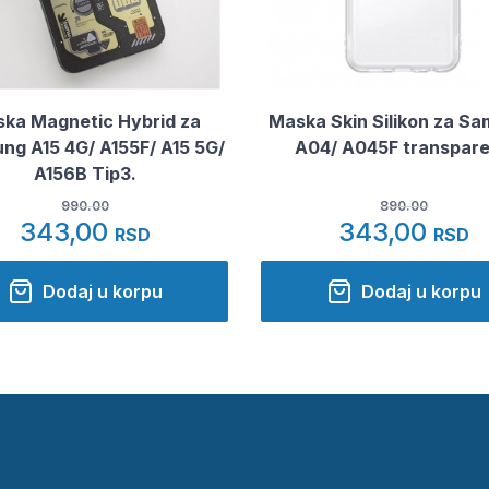
ka Magnetic Hybrid za
Maska Skin Silikon za S
ng A15 4G/ A155F/ A15 5G/
A04/ A045F transpare
A156B Tip3.
990.00
890.00
343,00
343,00
RSD
RSD
Dodaj u korpu
Dodaj u korpu