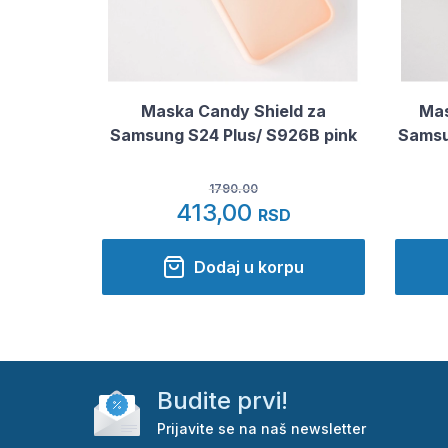
Maska Candy Shield za
Mas
Samsung S24 Plus/ S926B pink
Samsu
1790.00
413,00
RSD
Dodaj u korpu
Budite prvi!
Prijavite se na naš newsletter