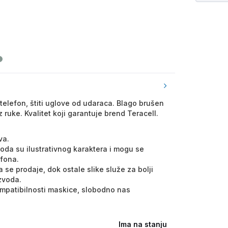
telefon, štiti uglove od udaraca. Blago brušen
 ruke. Kvalitet koji garantuje brend Teracell.
va.
voda su ilustrativnog karaktera i mogu se
efona.
 se prodaje, dok ostale slike služe za bolji
izvoda.
kompatibilnosti maskice, slobodno nas
Ima na stanju