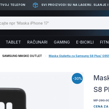
 TVOJ TELEFON
SVI PROIZVODI SU NA LAGERU. SLANJE 
TABLET
RAČUNARI
GAMING
E-BICIKLI
FIT
SAMSUNG MASKE OUTLET
Maska Giulietta za Samsung S8 Plus/ G955
Mask
-30%
S8 P
MP 290.0
CENA ZA