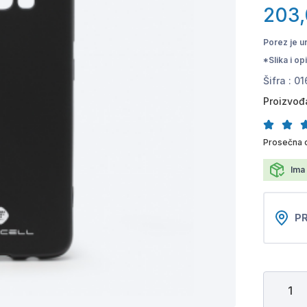
203
Porez je u
*Slika i o
Šifra :
01
Proizvođ
Prosečna 
Ima 
PR