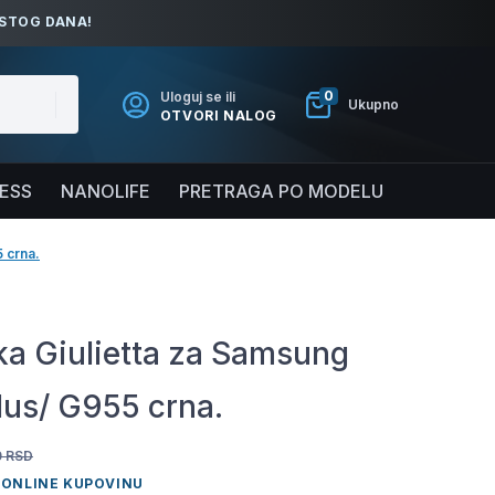
ISTOG DANA!
0
Uloguj se ili
Ukupno
OTVORI NALOG
NESS
NANOLIFE
PRETRAGA PO MODELU
 crna.
a Giulietta za Samsung
lus/ G955 crna.
0
RSD
 ONLINE KUPOVINU