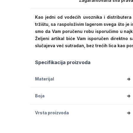
Zagarantovana sva prava
Kao jedni od vodećih uvoznika i distribute
tržištu, sa raspoloživim lagerom svega što je
smo da Vam poručenu robu isporučimo u naj
Željeni artikal biće Vam isporučen direktno s
slučajeva već sutradan, bez trećih lica kao po
Specifikacija proizvoda
Materijal
=>
Boja
=>
Vrsta proizvoda
=>