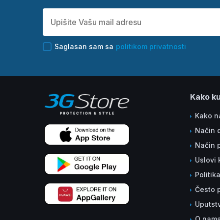
Saglasan sam sa
politikom privatnosti
Kako ku
Kako na
Način 
Način 
Uslovi 
Politik
Često p
Uputst
O nam