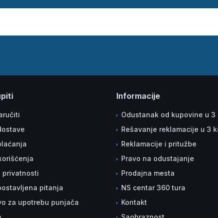
piti
Informacije
ručiti
Odustanak od kupovine u 3
dostave
Rešavanje reklamacije u 3 
plaćanja
Reklamacije i pritužbe
korišćenja
Pravo na odustajanje
a privatnosti
Prodajna mesta
ostavljena pitanja
NS centar 360 tura
vo za upotrebu punjača
Kontakt
a
Saobraznost