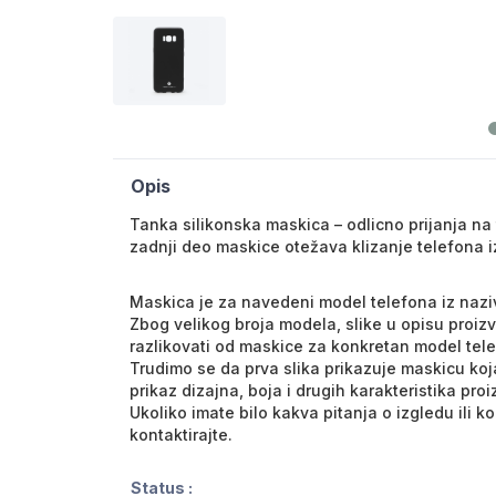
Opis
Tanka silikonska maskica – odlicno prijanja na 
zadnji deo maskice otežava klizanje telefona iz
Maskica je za navedeni model telefona iz nazi
Zbog velikog broja modela, slike u opisu proiz
razlikovati od maskice za konkretan model tel
Trudimo se da prva slika prikazuje maskicu koja
prikaz dizajna, boja i drugih karakteristika pro
Ukoliko imate bilo kakva pitanja o izgledu ili 
kontaktirajte.
Status :