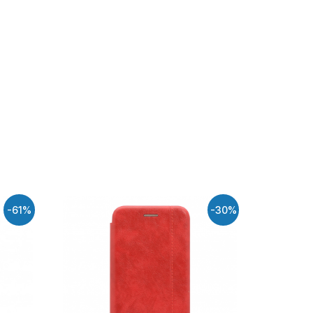
-61%
-30%