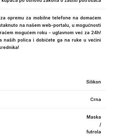
 kupaca po osnovu zakona o zaštiti potrošača
ra za opremu za mobilne telefone na domaćem
 istaknuto na našem web-portalu, u mogućnosti
kraćem mogućem roku - uglavnom već za 24h!
a naših polica i dobićete ga na ruke u većini
srednika!
Silikon
Crna
Maska
/
futrola