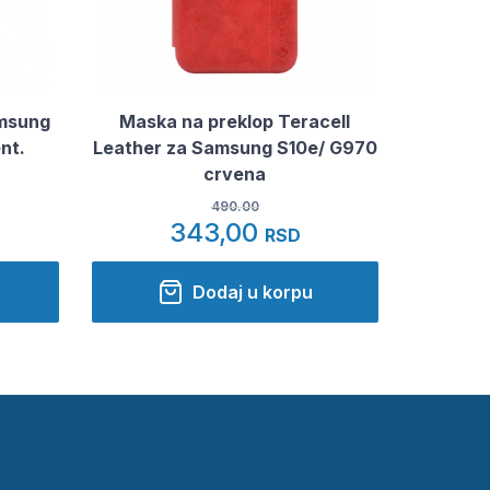
amsung
Maska na preklop Teracell
nt.
Leather za Samsung S10e/ G970
crvena
490.00
343,00
RSD
Dodaj u korpu