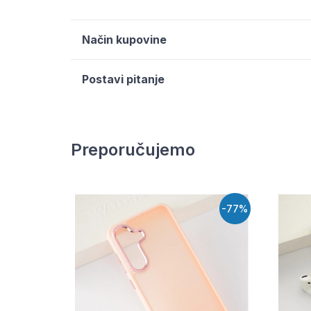
Način kupovine
Postavi pitanje
Preporučujemo
-77%