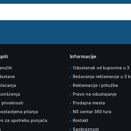
piti
Informacije
ručiti
Odustanak od kupovine u 3
dostave
Rešavanje reklamacije u 3 
plaćanja
Reklamacije i pritužbe
korišćenja
Pravo na odustajanje
a privatnosti
Prodajna mesta
ostavljena pitanja
NS centar 360 tura
vo za upotrebu punjača
Kontakt
a
Saobraznost