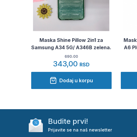
Maska Shine Pillow 2in1 za
Mask
Samsung A34 5G/ A346B zelena.
A6 P
690.00
343,00
RSD
Dodaj u korpu
Budite prvi!
Prijavite se na naš newsletter