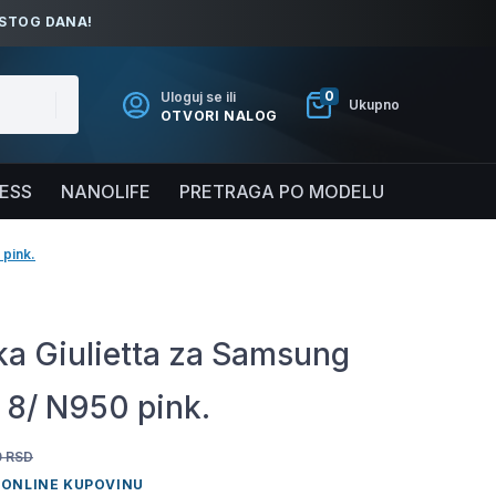
ISTOG DANA!
0
Uloguj se ili
Ukupno
OTVORI NALOG
NESS
NANOLIFE
PRETRAGA PO MODELU
 pink.
a Giulietta za Samsung
 8/ N950 pink.
0
RSD
 ONLINE KUPOVINU