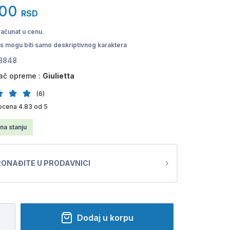
,00
RSD
računat u cenu.
pis mogu biti samo deskriptivnog karaktera
8848
ač opreme :
Giulietta
(6)
ocena 4.83 od 5
na stanju
ONAĐITE U PRODAVNICI
Dodaj u korpu