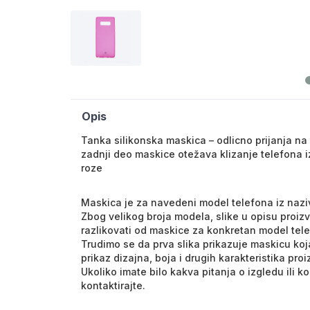
Opis
Tanka silikonska maskica – odlicno prijanja na 
zadnji deo maskice otežava klizanje telefona iz
roze
Maskica je za navedeni model telefona iz nazi
Zbog velikog broja modela, slike u opisu proiz
razlikovati od maskice za konkretan model tel
Trudimo se da prva slika prikazuje maskicu koja
prikaz dizajna, boja i drugih karakteristika pro
Ukoliko imate bilo kakva pitanja o izgledu ili 
kontaktirajte.