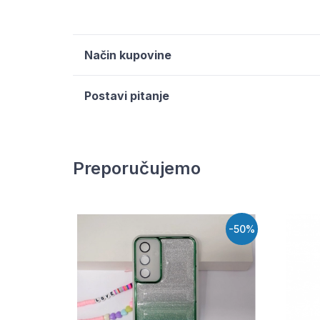
Način kupovine
Postavi pitanje
Preporučujemo
-50%