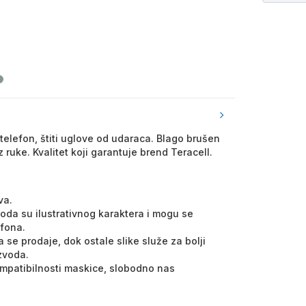
telefon, štiti uglove od udaraca. Blago brušen
 ruke. Kvalitet koji garantuje brend Teracell.
va.
voda su ilustrativnog karaktera i mogu se
efona.
 se prodaje, dok ostale slike služe za bolji
izvoda.
kompatibilnosti maskice, slobodno nas