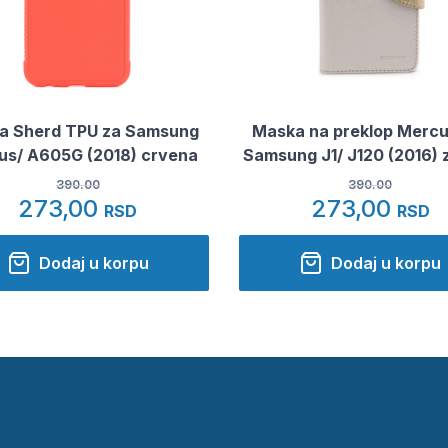
a Sherd TPU za Samsung
Maska na preklop Mercu
lus/ A605G (2018) crvena
Samsung J1/ J120 (2016) 
390.00
390.00
273,00
273,00
RSD
RSD
Dodaj u korpu
Dodaj u korpu