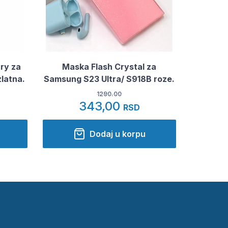
ry za
Maska Flash Crystal za
zlatna.
Samsung S23 Ultra/ S918B roze.
1290.00
343,00
RSD
Dodaj u korpu