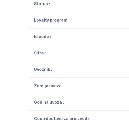
Status :
Loyalty program :
Id code :
Šifra :
Uvoznik :
Zemlja uvoza :
Godina uvoza :
Cena dostave za proizvod :