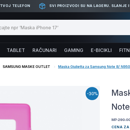
 TVOJ TELEFON
SVI PROIZVODI SU NA LAGERU. SLANJE 
TABLET
RAČUNARI
GAMING
E-BICIKLI
FIT
SAMSUNG MASKE OUTLET
Maska Giulietta za Samsung Note 8/ N950
Mask
-30%
Note
MP 290.0
CENA ZA