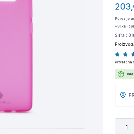
203
Porez je u
*Slika i o
Šifra :
01
Proizvođ
Prosečna 
Ima 
PR