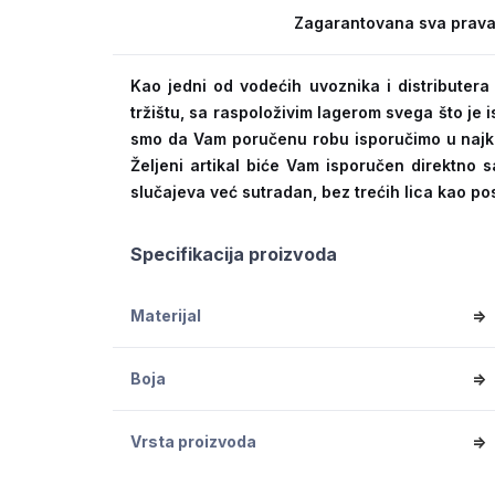
Zagarantovana sva prava
Kao jedni od vodećih uvoznika i distribute
tržištu, sa raspoloživim lagerom svega što je
smo da Vam poručenu robu isporučimo u naj
Željeni artikal biće Vam isporučen direktno s
slučajeva već sutradan, bez trećih lica kao po
Specifikacija proizvoda
Materijal
=>
Boja
=>
Vrsta proizvoda
=>