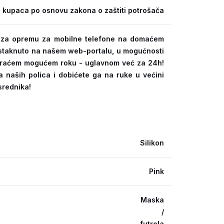
 kupaca po osnovu zakona o zaštiti potrošača
ra za opremu za mobilne telefone na domaćem
 istaknuto na našem web-portalu, u mogućnosti
kraćem mogućem roku - uglavnom već za 24h!
a naših polica i dobićete ga na ruke u većini
srednika!
Silikon
Pink
Maska
/
futrola