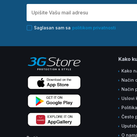
Saglasan sam sa
politikom privatnosti
Kako ku
Kako na
Način 
Način 
Uslovi 
Politik
Često p
Uputst
O nam