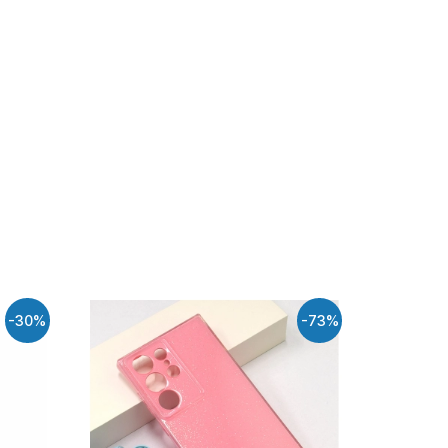
-30%
-73%