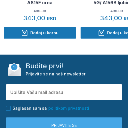
A815F crna
5G/ A156B ljub
490.00
490.00
343,00
343,00
RSD
R
Dodaj u korpu
Dodaj u k
Budite prvi!
Prijavite se na naš newsletter
Saglasan sam sa
politikom privatnosti
PRIJAVITE SE