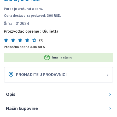
Porez je uračunat u cenu.
Cena dostave za proizvod: 360 RSD.
Šifra :
010624
Proizvođač opreme :
Giulietta
(7)
Prosečna ocena 3.86 od 5
Ima na stanju
PRONAĐITE U PRODAVNICI
Opis
Način kupovine