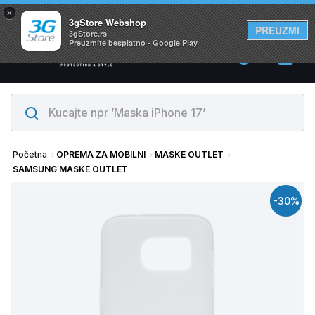
×
Svi proizvodi su na lageru. Slanje istog dana!
3gStore Webshop
PREUZMI
3gStore.rs
Preuzmite besplatno - Google Play
0
Početna
OPREMA ZA MOBILNI
MASKE OUTLET
SAMSUNG MASKE OUTLET
-30%