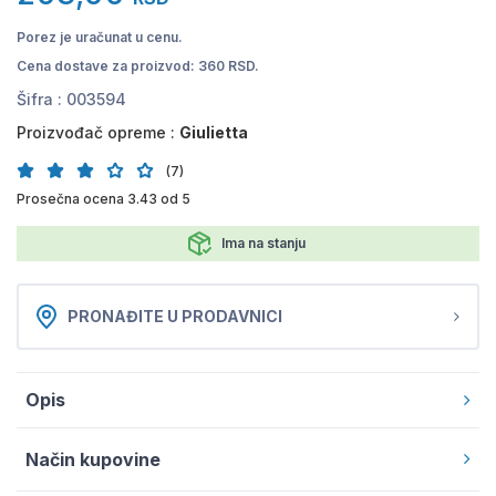
Porez je uračunat u cenu.
Cena dostave za proizvod: 360 RSD.
Šifra :
003594
Proizvođač opreme :
Giulietta
(7)
Prosečna ocena 3.43 od 5
Ima na stanju
PRONAĐITE U PRODAVNICI
Opis
Način kupovine