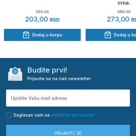
crna.
290.00
390.00
203,00
273,00
RSD
R
Dodaj u korpu
Dodaj u k
Budite prvi!
Prijavite se na naš newsletter
Saglasan sam sa
politikom privatnosti
PRIJAVITE SE