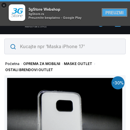
×
Svi proizvodi su na lageru. Slanje istog dana!
3gStore Webshop
PREUZMI
3gStore.rs
Preuzmite besplatno - Google Play
0
Početna
OPREMA ZA MOBILNI
MASKE OUTLET
OSTALI BRENDOVI OUTLET
-30%