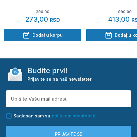
390.00
990.00
273,00
413,00
RSD
R
Dodaj u korpu
Dodaj u k
Budite prvi!
Prijavite se na naš newsletter
Saglasan sam sa
politikom privatnosti
PRIJAVITE SE