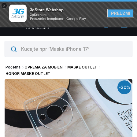
×
Svi proizvodi su na lageru. Slanje istog dana!
3gStore Webshop
PREUZMI
3gStore.rs
Preuzmite besplatno - Google Play
0
Početna
OPREMA ZA MOBILNI
MASKE OUTLET
HONOR MASKE OUTLET
-30%