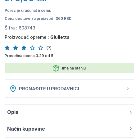
Porez je uračunat u cenu.
Cena dostave za proizvod: 360 RSD.
Šifra :
608743
Proizvođač opreme :
Giulietta
(7)
Prosečna ocena 3.29 od 5
Ima na stanju
PRONAĐITE U PRODAVNICI
Opis
Način kupovine