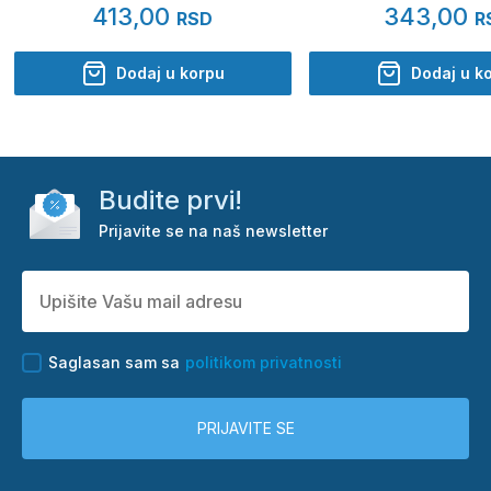
413,00
343,00
RSD
R
Dodaj u korpu
Dodaj u k
Budite prvi!
Prijavite se na naš newsletter
Saglasan sam sa
politikom privatnosti
PRIJAVITE SE