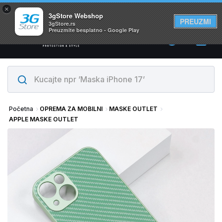
×
Svi proizvodi su na lageru. Slanje istog dana!
3gStore Webshop
PREUZMI
3gStore.rs
Preuzmite besplatno - Google Play
0
Početna
OPREMA ZA MOBILNI
MASKE OUTLET
APPLE MASKE OUTLET