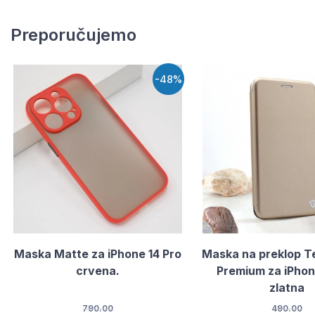
Preporučujemo
-48%
Maska Matte za iPhone 14 Pro
Maska na preklop Te
crvena.
Premium za iPhon
zlatna
790.00
490.00