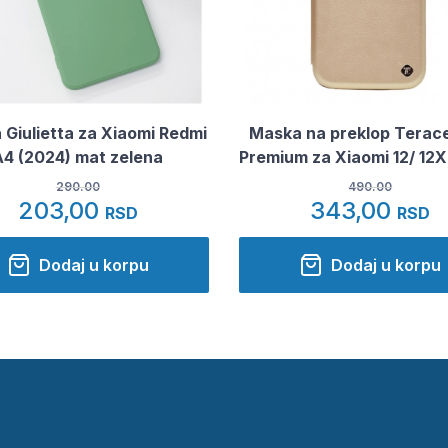
Giulietta za Xiaomi Redmi
Maska na preklop Teracel
A4 (2024) mat zelena
Premium za Xiaomi 12/ 12X
290.00
490.00
203,00
343,00
RSD
RSD
Dodaj u korpu
Dodaj u korpu