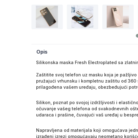
Opis
Silikonska maska Fresh Electroplated sa zlatn
Zaštitite svoj telefon uz masku koja je pažljiv
pružajući vrhunsku i kompletnu zaštitu od 360
prilagođena vašem uređaju, obezbeđujući potre
Silikon, poznat po svojoj izdržljivosti i elasti
očuvanje vašeg telefona od svakodnevnih ošte
udaraca i prašine, čuvajući vaš uređaj u bespr
Napravljena od materijala koji omogućava jedn
izrađeni izrezi omogućavaju neometano korišće