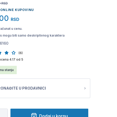
0
RSD
 ONLINE KUPOVINU
,00
RSD
računat u cenu.
pis mogu biti samo deskriptivnog karaktera
6160
(6)
cena 4.17 od 5
na stanju
ONAĐITE U PRODAVNICI
Dodaj u korpu