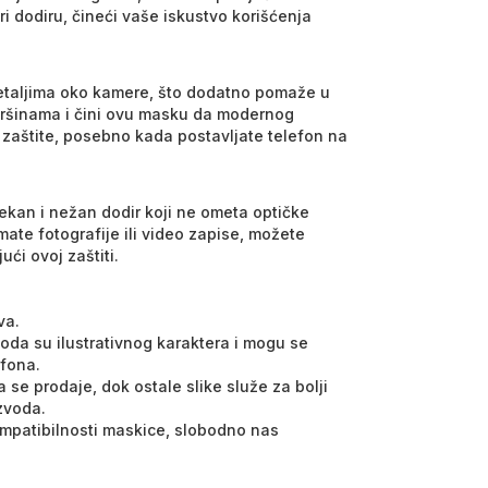
ri dodiru, čineći vaše iskustvo korišćenja
detaljima oko kamere, što dodatno pomaže u
ršinama i čini ovu masku da modernog
 zaštite, posebno kada postavljate telefon na
ekan i nežan dodir koji ne ometa optičke
ate fotografije ili video zapise, možete
ći ovoj zaštiti.
va.
voda su ilustrativnog karaktera i mogu se
efona.
 se prodaje, dok ostale slike služe za bolji
izvoda.
kompatibilnosti maskice, slobodno nas