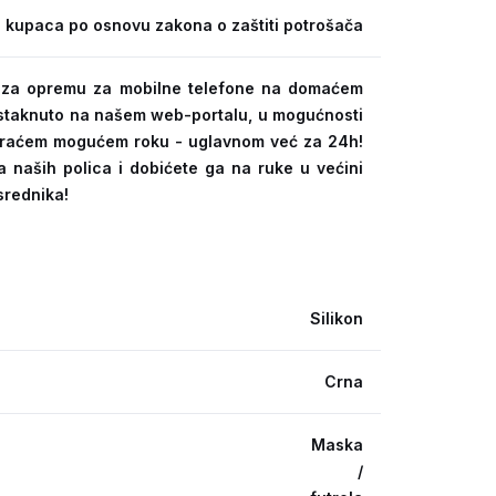
 kupaca po osnovu zakona o zaštiti potrošača
ra za opremu za mobilne telefone na domaćem
 istaknuto na našem web-portalu, u mogućnosti
kraćem mogućem roku - uglavnom već za 24h!
a naših polica i dobićete ga na ruke u većini
srednika!
Silikon
Crna
Maska
/