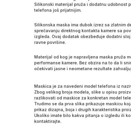
Silikonski materijal pruža i dodatnu udobnost p
telefona još prijatnijim.
Silikonska maska ima dubok izrez sa zlatnim 
sprečavanju direktnog kontakta kamere sa pov
izgleda. Ovaj dodatak obezbeđuje dodatni sloj
ravne površine.
Materijal od kog je napravljena maska pruža m
performanse kamere. Bez obzira na to da li snim
očekivati jasne i neometane rezultate zahvaljuju
Maskica je za navedeni model telefona iz nazi
Zbog velikog broja modela, slike u opisu proiz
razlikovati od maskice za konkretan model tel
Trudimo se da prva slika prikazuje maskicu koja
prikaz dizajna, boja i drugih karakteristika pro
Ukoliko imate bilo kakva pitanja o izgledu ili 
kontaktirajte.