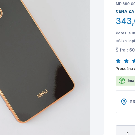
MP 690.0
CENA ZA
343
Porez je u
*Slika i o
Šifra :
60
Prosečna o
Ima 
PR