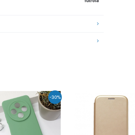
futrola
-30%