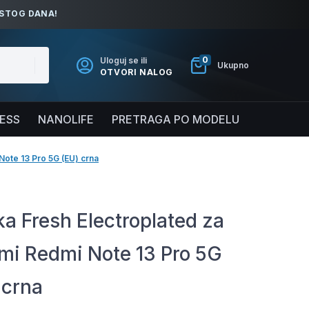
ISTOG DANA!
0
Uloguj se ili
Ukupno
OTVORI NALOG
NESS
NANOLIFE
PRETRAGA PO MODELU
Note 13 Pro 5G (EU) crna
a Fresh Electroplated za
mi Redmi Note 13 Pro 5G
 crna