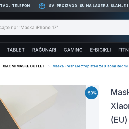
 TVOJ TELEFON
SVI PROIZVODI SU NA LAGERU. SLANJE 
TABLET
RAČUNARI
GAMING
E-BICIKLI
FIT
XIAOMI MASKE OUTLET
Maska Fresh Electroplated za Xiaomi Redmi 
Mask
-50%
Xiao
(EU)