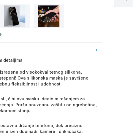
im detaljima
o izrađena od visokokvalitetnog silikona,
 stepeni! Ova silikonska maska je savršeno
bnu fleksibilnost i udobnost.
čnosti, čini ovu masku idealnim rešenjem za
ćenja. Pruža pouzdanu zaštitu od ogrebotina,
ekornom stanju.
ostavno držanje telefona, dok precizno
nje svih dugmadi, kamere i priključaka.