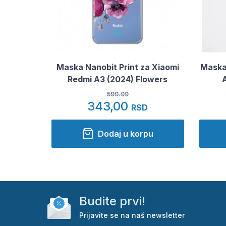
Maska Nanobit Print za Xiaomi
Maska 
Redmi A3 (2024) Flowers
590.00
343,00
RSD
Dodaj u korpu
Budite prvi!
Prijavite se na naš newsletter