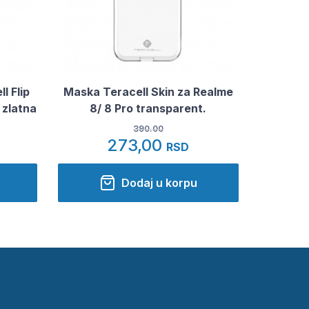
l Flip
Maska Teracell Skin za Realme
 zlatna
8/ 8 Pro transparent.
390.00
273,00
RSD
Dodaj u korpu