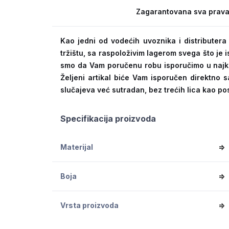
Zagarantovana sva prava
Kao jedni od vodećih uvoznika i distribute
tržištu, sa raspoloživim lagerom svega što je
smo da Vam poručenu robu isporučimo u naj
Željeni artikal biće Vam isporučen direktno s
slučajeva već sutradan, bez trećih lica kao po
Specifikacija proizvoda
Materijal
=>
Boja
=>
Vrsta proizvoda
=>