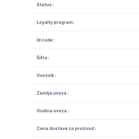
Status :
Loyalty program :
Id code :
Šifra :
Uvoznik :
Zemlja uvoza :
Godina uvoza :
Cena dostave za proizvod :