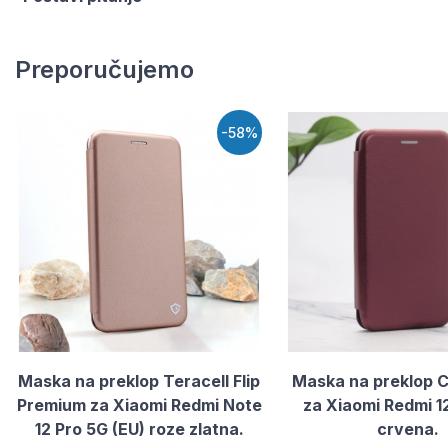
Preporučujemo
-58%
Maska na preklop Teracell Flip
Maska na preklop C
Premium za Xiaomi Redmi Note
za Xiaomi Redmi 1
12 Pro 5G (EU) roze zlatna.
crvena.