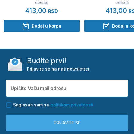
990.00
790.00
413,00
413,00
RSD
R
Dodaj u korpu
Dodaj u k
Budite prvi!
Prijavite se na naš newsletter
Saglasan sam sa
politikom privatnosti
PRIJAVITE SE