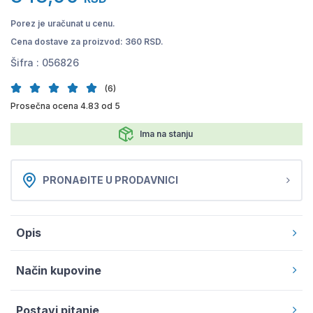
Porez je uračunat u cenu.
Cena dostave za proizvod: 360 RSD.
Šifra :
056826
(6)
Prosečna ocena 4.83 od 5
Ima na stanju
PRONAĐITE U PRODAVNICI
Opis
Način kupovine
Postavi pitanje