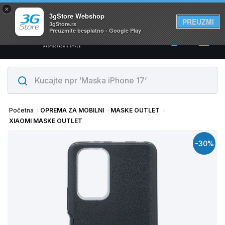
×
Svi proizvodi su na lageru. Slanje istog dana!
3gStore Webshop
PREUZMI
3gStore.rs
Preuzmite besplatno - Google Play
0
Početna
OPREMA ZA MOBILNI
MASKE OUTLET
XIAOMI MASKE OUTLET
-30%