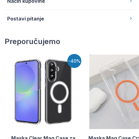
Način kupovine
Postavi pitanje
Preporučujemo
-40%
Maska Clear Mag Case za
Maska Mag Case Cry