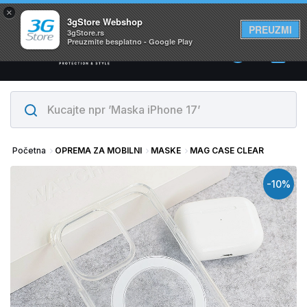
×
Svi proizvodi su na lageru. Slanje istog dana!
3gStore Webshop
PREUZMI
3gStore.rs
Preuzmite besplatno - Google Play
0
Početna
OPREMA ZA MOBILNI
MASKE
MAG CASE CLEAR
-10%