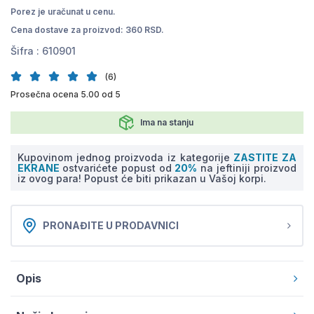
Porez je uračunat u cenu.
Cena dostave za proizvod: 360 RSD.
Šifra :
610901
(6)
Prosečna ocena 5.00 od 5
Ima na stanju
Kupovinom jednog proizvoda iz kategorije
ZASTITE ZA
EKRANE
ostvarićete popust od
20%
na jeftiniji proizvod
iz ovog para! Popust će biti prikazan u Vašoj korpi.
PRONAĐITE U PRODAVNICI
Opis