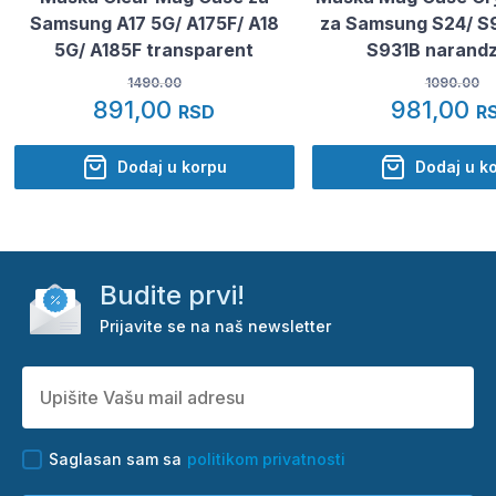
Samsung A17 5G/ A175F/ A18
za Samsung S24/ S9
5G/ A185F transparent
S931B narand
1490.00
1090.00
891,00
981,00
RSD
R
Dodaj u korpu
Dodaj u k
Budite prvi!
Prijavite se na naš newsletter
Saglasan sam sa
politikom privatnosti