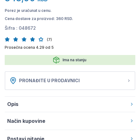
Porez je uračunat u cenu.
Cena dostave za proizvod: 360 RSD.
Šifra :
048672
(7)
Prosečna ocena 4.29 od 5
Ima na stanju
PRONAĐITE U PRODAVNICI
Opis
Način kupovine
Postavi pitanje