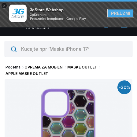
×
Svi proizvodi su na lageru. Slanje istog dana!
3gStore Webshop
PREUZMI
3gStore.rs
Preuzmite besplatno - Google Play
0
Početna
OPREMA ZA MOBILNI
MASKE OUTLET
APPLE MASKE OUTLET
-30%