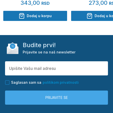
343,00
273,00
RSD
R
Dodaj u korpu
Dodaj u k
Budite prvi!
Prijavite se na naš newsletter
Saglasan sam sa
politikom privatnosti
PRIJAVITE SE