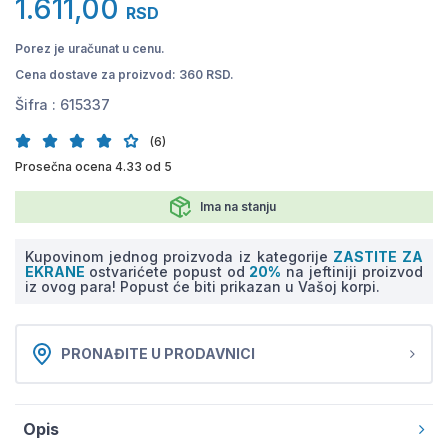
1.611,00
RSD
Porez je uračunat u cenu.
Cena dostave za proizvod: 360 RSD.
Šifra :
615337
(6)
Prosečna ocena 4.33 od 5
Ima na stanju
Kupovinom jednog proizvoda iz kategorije
ZASTITE ZA
EKRANE
ostvarićete popust od
20%
na jeftiniji proizvod
iz ovog para! Popust će biti prikazan u Vašoj korpi.
PRONAĐITE U PRODAVNICI
Opis