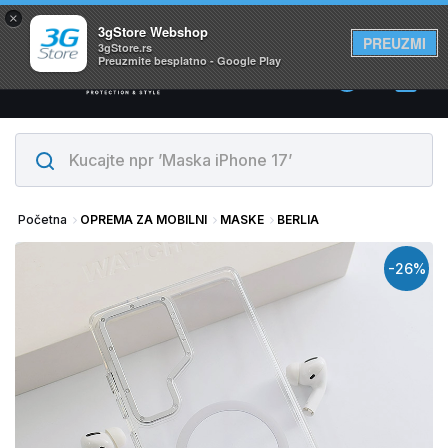
×
Svi proizvodi su na lageru. Slanje istog dana!
3gStore Webshop
PREUZMI
3gStore.rs
Preuzmite besplatno - Google Play
0
Početna
OPREMA ZA MOBILNI
MASKE
BERLIA
-26%