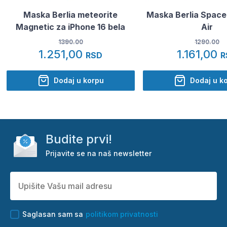
Maska Berlia meteorite
Maska Berlia Space
Magnetic za iPhone 16 bela
Air
1390.00
1290.00
1.251,00
1.161,00
RSD
R
Dodaj u korpu
Dodaj u k
Budite prvi!
Prijavite se na naš newsletter
Saglasan sam sa
politikom privatnosti