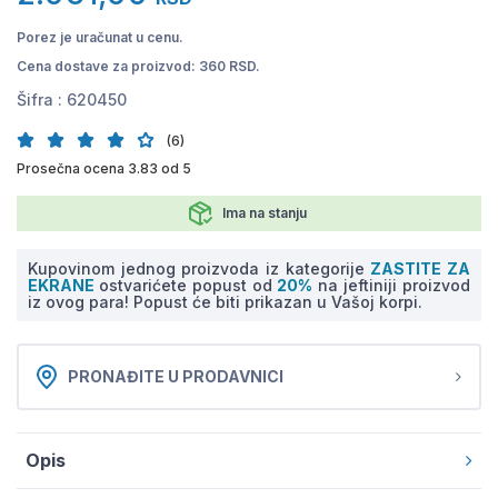
Porez je uračunat u cenu.
Cena dostave za proizvod: 360 RSD.
Šifra :
620450
(6)
Prosečna ocena 3.83 od 5
Ima na stanju
Kupovinom jednog proizvoda iz kategorije
ZASTITE ZA
EKRANE
ostvarićete popust od
20%
na jeftiniji proizvod
iz ovog para! Popust će biti prikazan u Vašoj korpi.
PRONAĐITE U PRODAVNICI
Opis