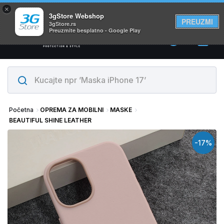
×
Svi proizvodi su na lageru. Slanje istog dana!
3gStore Webshop
PREUZMI
3gStore.rs
Preuzmite besplatno - Google Play
0
Početna
OPREMA ZA MOBILNI
MASKE
BEAUTIFUL SHINE LEATHER
-17%