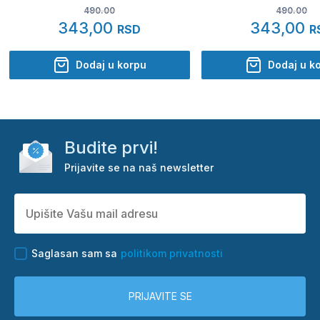
490.00
490.00
343,00
343,00
RSD
R
Dodaj u korpu
Dodaj u k
Budite prvi!
Prijavite se na naš newsletter
Saglasan sam sa
politikom privatnosti
PRIJAVITE SE