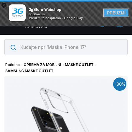
×
Svi proizvodi su na lageru. Slanje istog dana!
3gStore Webshop
PREUZMI
3gStore.rs
Preuzmite besplatno - Google Play
0
Početna
OPREMA ZA MOBILNI
MASKE OUTLET
SAMSUNG MASKE OUTLET
-30%