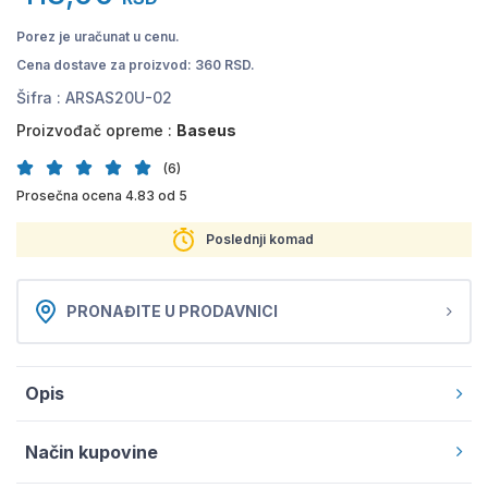
Porez je uračunat u cenu.
Cena dostave za proizvod: 360 RSD.
Šifra :
ARSAS20U-02
Proizvođač opreme :
Baseus
(6)
Prosečna ocena 4.83 od 5
Poslednji komad
PRONAĐITE U PRODAVNICI
Opis
Način kupovine