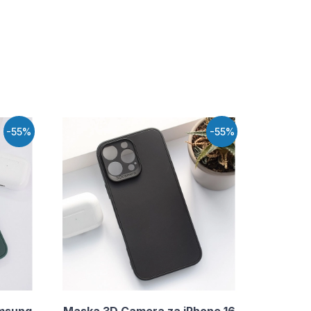
-55%
-55%
msung
Maska 3D Camera za iPhone 16