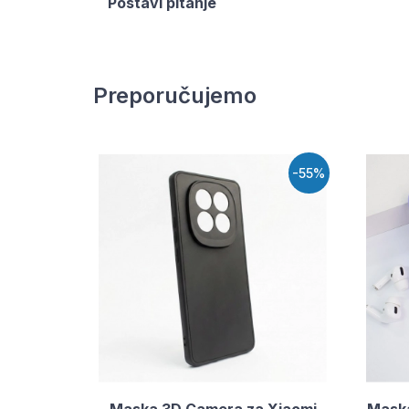
Postavi pitanje
Preporučujemo
-55%
Maska 3D Camera za Xiaomi
Mask