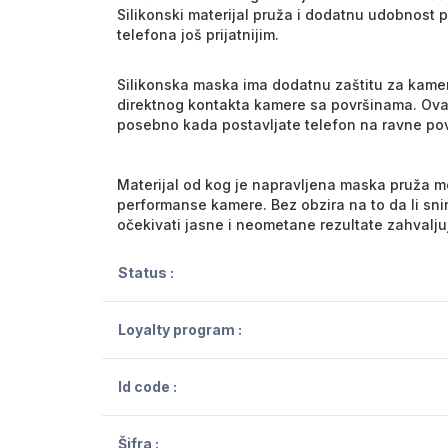
Silikonski materijal pruža i dodatnu udobnost p
telefona još prijatnijim.
Silikonska maska ima dodatnu zaštitu za kame
direktnog kontakta kamere sa površinama. Ovaj
posebno kada postavljate telefon na ravne pov
Materijal od kog je napravljena maska pruža m
performanse kamere. Bez obzira na to da li snim
očekivati jasne i neometane rezultate zahvaljuju
Status :
Loyalty program :
Id code :
Šifra :