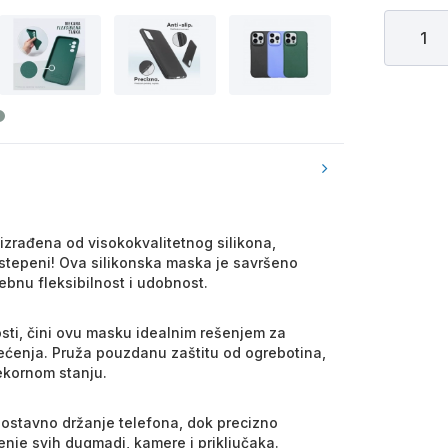
o izrađena od visokokvalitetnog silikona,
 stepeni! Ova silikonska maska je savršeno
bnu fleksibilnost i udobnost.
čnosti, čini ovu masku idealnim rešenjem za
ćenja. Pruža pouzdanu zaštitu od ogrebotina,
ekornom stanju.
ostavno držanje telefona, dok precizno
nje svih dugmadi, kamere i priključaka.