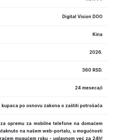
Digital Vision DOO
Kina
2026.
360 RSD.
24 meseca/i
 kupaca po osnovu zakona o zaštiti potrošača
ra za opremu za mobilne telefone na domaćem
 istaknuto na našem web-portalu, u mogućnosti
kraćem mogućem roku - uglavnom već za 24h!