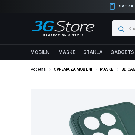
SVE ZA
MOBILNI
MASKE
STAKLA
GADGETS
Početna
OPREMA ZA MOBILNI
MASKE
3D CA