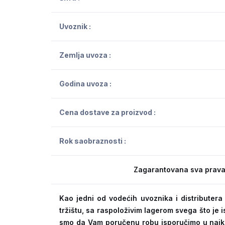
Uvoznik :
Zemlja uvoza :
Godina uvoza :
Cena dostave za proizvod :
Rok saobraznosti :
Zagarantovana sva prava
Kao jedni od vodećih uvoznika i distribute
tržištu, sa raspoloživim lagerom svega što je
smo da Vam poručenu robu isporučimo u naj