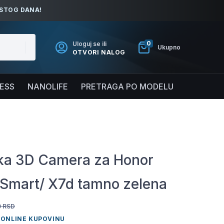
ISTOG DANA!
0
Uloguj se ili
Ukupno
OTVORI NALOG
NESS
NANOLIFE
PRETRAGA PO MODELU
a 3D Camera za Honor
Smart/ X7d tamno zelena
0
RSD
 ONLINE KUPOVINU