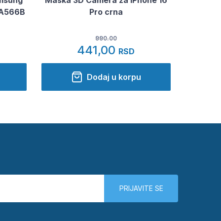
 A566B
Pro crna
990.00
441,00
RSD
Dodaj u korpu
PRIJAVITE SE