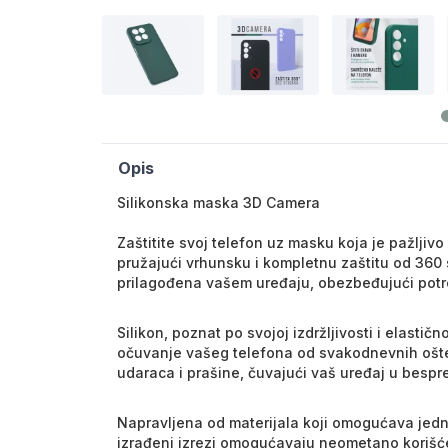
Opis
Silikonska maska 3D Camera
Zaštitite svoj telefon uz masku koja je pažljiv
pružajući vrhunsku i kompletnu zaštitu od 360
prilagođena vašem uređaju, obezbeđujući potre
Silikon, poznat po svojoj izdržljivosti i elasti
očuvanje vašeg telefona od svakodnevnih ošte
udaraca i prašine, čuvajući vaš uređaj u bespr
Napravljena od materijala koji omogućava jedn
izrađeni izrezi omogućavaju neometano korišće