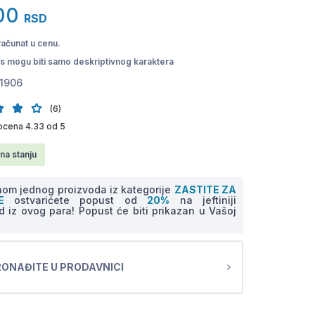
00
RSD
računat u cenu.
pis mogu biti samo deskriptivnog karaktera
1906
(6)
ocena 4.33 od 5
na stanju
om jednog proizvoda iz kategorije
ZASTITE ZA
NE
ostvarićete popust od
20%
na jeftiniji
d iz ovog para! Popust će biti prikazan u Vašoj
ONAĐITE U PRODAVNICI