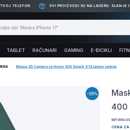
 TVOJ TELEFON
SVI PROIZVODI SU NA LAGERU. SLANJE 
TABLET
RAČUNARI
GAMING
E-BICIKLI
FIT
MERA
Maska 3D Camera za Honor 400 Smart/ X7d tamno zelena
Mask
-55%
400 
MP 990.0
CENA ZA