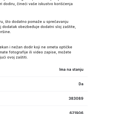
ri dodiru, čineći vaše iskustvo korišćenja
ru, što dodatno pomaže u sprečavanju
 dodatak obezbeđuje dodatni sloj zaštite,
ršine.
ekan i nežan dodir koji ne ometa optičke
ate fotografije ili video zapise, možete
ći ovoj zaštiti.
Ima na stanju
Da
383089
621906