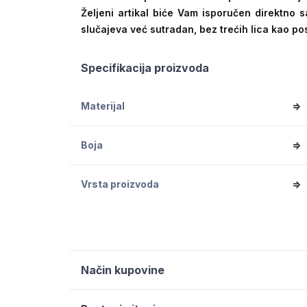
Željeni artikal biće Vam isporučen direktno s
slučajeva već sutradan, bez trećih lica kao po
Specifikacija proizvoda
Materijal
=>
Boja
=>
Vrsta proizvoda
=>
Način kupovine