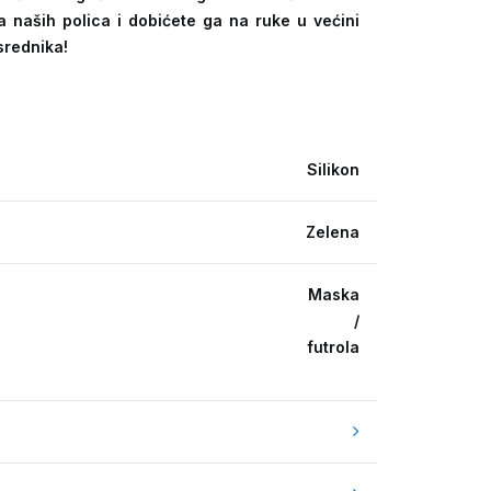
a naših polica i dobićete ga na ruke u većini
srednika!
Silikon
Zelena
Maska
/
futrola