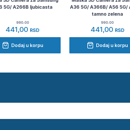
6 5G/ A266B ljubicasta
A36 5G/ A366B/ A56 5G/
tamno zelena
990.00
990.00
441,00
441,00
RSD
RSD
Dodaj u korpu
Dodaj u korpu