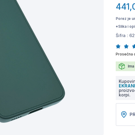
441,
Porez je u
*Slika i o
Šifra :
62
Prosečna 
Ima 
Kupovin
EKRA
proizvo
korpi.
PR