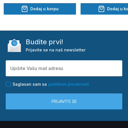
Dodaj u korpu
Dodaj u k
Budite prvi!
Prijavite se na naš newsletter
Saglasan sam sa
politikom privatnosti
PRIJAVITE SE