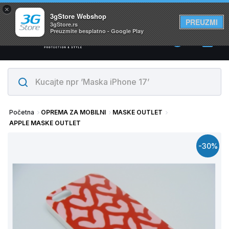
×
Svi proizvodi su na lageru. Slanje istog dana!
3gStore Webshop
PREUZMI
3gStore.rs
Preuzmite besplatno - Google Play
0
Početna
OPREMA ZA MOBILNI
MASKE OUTLET
APPLE MASKE OUTLET
-30%