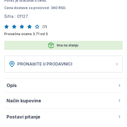
Porez je uračunat u cenu.
Cena dostave za proizvod: 360 RSD.
Šifra :
01127
(7)
Prosečna ocena 3.71 od 5
Ima na stanju
PRONAĐITE U PRODAVNICI
Opis
Način kupovine
Postavi pitanje