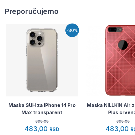
Preporučujemo
-30%
Maska SUH za iPhone 14 Pro
Maska NILLKIN Air z
Max transparent
Plus crven
690.00
690.00
483,00
483,00
RSD
R