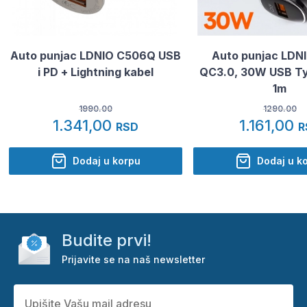
Auto punjac LDNIO C506Q USB
Auto punjac LDNI
i PD + Lightning kabel
QC3.0, 30W USB Ty
1m
1990.00
1290.00
1.341,00
1.161,00
RSD
R
Dodaj u korpu
Dodaj u k
Budite prvi!
Prijavite se na naš newsletter