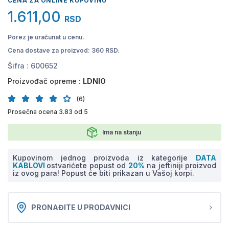
CENA ZA ONLINE KUPOVINU
1.611,00
RSD
Porez je uračunat u cenu.
Cena dostave za proizvod: 360 RSD.
Šifra :
600652
Proizvođač opreme :
LDNIO
(6)
Prosečna ocena 3.83 od 5
Ima na stanju
Kupovinom jednog proizvoda iz kategorije
DATA
KABLOVI
ostvarićete popust od
20%
na jeftiniji proizvod
iz ovog para! Popust će biti prikazan u Vašoj korpi.
PRONAĐITE U PRODAVNICI