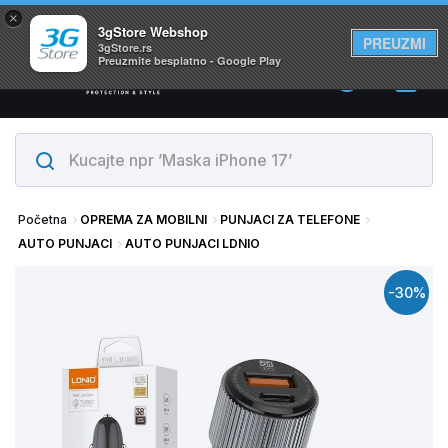
×
Svi proizvodi su na lageru. Slanje istog dana!
3gStore Webshop
PREUZMI
3gStore.rs
Preuzmite besplatno - Google Play
0
Početna
OPREMA ZA MOBILNI
PUNJACI ZA TELEFONE
AUTO PUNJACI
AUTO PUNJACI LDNIO
-30%