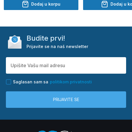
Dodaj u korpu
Dodaj u k
Budite prvi!
Prijavite se na naš newsletter
Saglasan sam sa
politikom privatnosti
PRIJAVITE SE