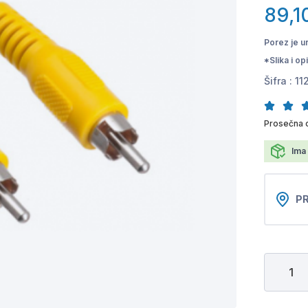
89,1
Porez je u
*Slika i o
Šifra :
11
Prosečna 
Ima 
PR