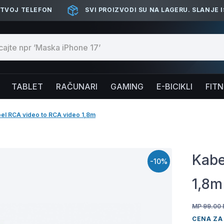
 TVOJ TELEFON
SVI PROIZVODI SU NA LAGERU. SLANJE 
TABLET
RAČUNARI
GAMING
E-BICIKLI
FIT
el RCA video to RCA video 1,8m
Kabe
-10%
1,8m
MP 99.00
CENA ZA