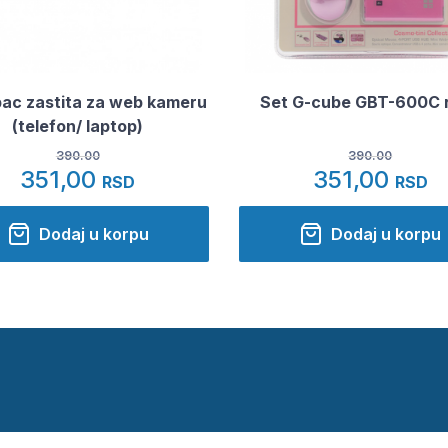
pac zastita za web kameru
Set G-cube GBT-600C 
(telefon/ laptop)
390.00
390.00
351,00
351,00
RSD
RSD
Dodaj u korpu
Dodaj u korpu