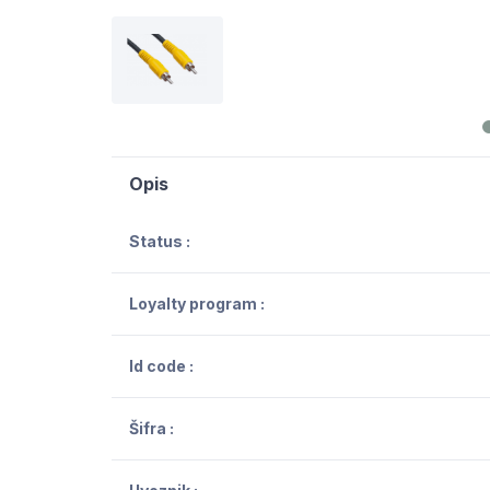
Opis
Status :
Loyalty program :
Id code :
Šifra :