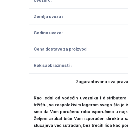
Uvoznik :
Zemlja uvoza :
Godina uvoza :
Cena dostave za proizvod :
Rok saobraznosti :
Zagarantovana sva prava
Kao jedni od vodećih uvoznika i distribute
tržištu, sa raspoloživim lagerom svega što je
smo da Vam poručenu robu isporučimo u naj
Željeni artikal biće Vam isporučen direktno s
slučajeva već sutradan, bez trećih lica kao po