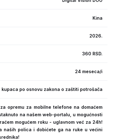
Digital Vision DOO
Kina
2026.
360 RSD.
24 meseca/i
 kupaca po osnovu zakona o zaštiti potrošača
ra za opremu za mobilne telefone na domaćem
 istaknuto na našem web-portalu, u mogućnosti
kraćem mogućem roku - uglavnom već za 24h!
a naših polica i dobićete ga na ruke u većini
srednika!