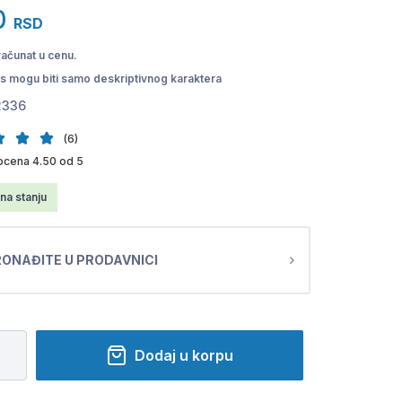
0
RSD
računat u cenu.
pis mogu biti samo deskriptivnog karaktera
2336
(6)
ocena 4.50 od 5
na stanju
ONAĐITE U PRODAVNICI
Dodaj u korpu