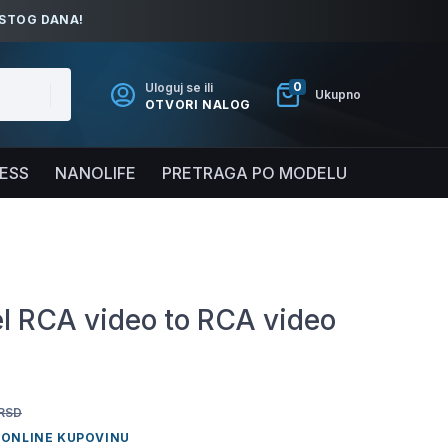
ISTOG DANA!
0
Uloguj se ili
Ukupno
OTVORI NALOG
NESS
NANOLIFE
PRETRAGA PO MODELU
l RCA video to RCA video
RSD
 ONLINE KUPOVINU