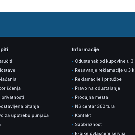
piti
Informacije
ručiti
Odustanak od kupovine u 3
dostave
Rešavanje reklamacije u 3 
plaćanja
Reklamacije i pritužbe
korišćenja
Pravo na odustajanje
a privatnosti
Prodajna mesta
ostavljena pitanja
NS centar 360 tura
vo za upotrebu punjača
Kontakt
a
Saobraznost
E-bike ovlašćeni servisi