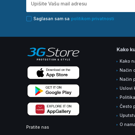
Saglasan sam sa
politikom privatnosti
Kako ku
Kako na
Način 
Način 
Uslovi 
Politik
Često p
Uputst
O nam
Pratite nas