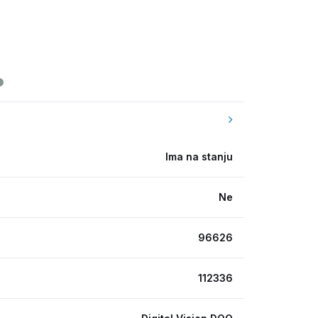
Ima na stanju
Ne
96626
112336