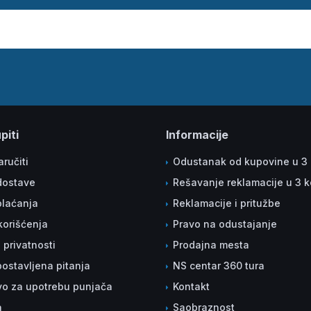
piti
Informacije
ručiti
Odustanak od kupovine u 3
dostave
Rešavanje reklamacije u 3 
plaćanja
Reklamacije i pritužbe
korišćenja
Pravo na odustajanje
a privatnosti
Prodajna mesta
ostavljena pitanja
NS centar 360 tura
vo za upotrebu punjača
Kontakt
a
Saobraznost