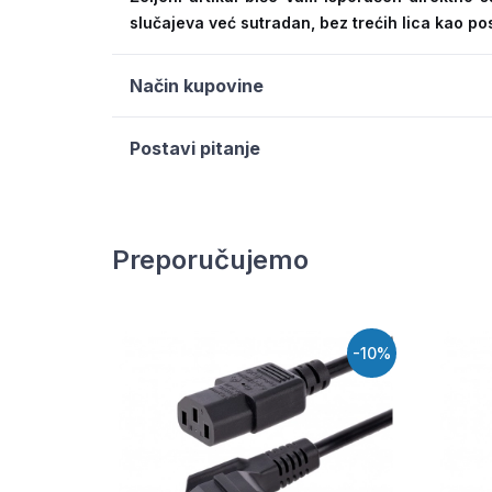
slučajeva već sutradan, bez trećih lica kao po
Način kupovine
Postavi pitanje
Preporučujemo
-10%