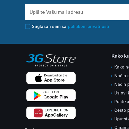
Saglasan sam sa
politikom privatnosti
Kako ku
Kako na
Način 
Način 
Uslovi 
Politik
Često p
Uputst
O nam