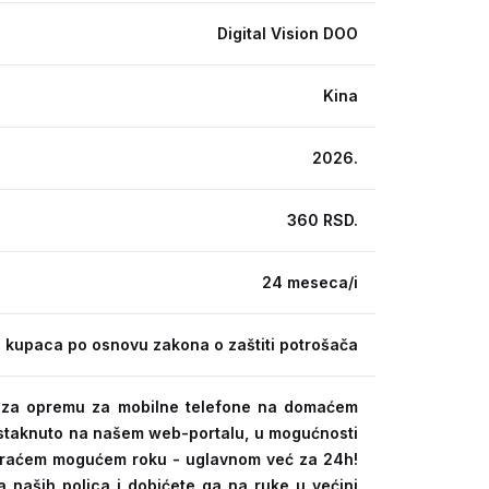
Digital Vision DOO
Kina
2026.
360 RSD.
24 meseca/i
 kupaca po osnovu zakona o zaštiti potrošača
ra za opremu za mobilne telefone na domaćem
 istaknuto na našem web-portalu, u mogućnosti
kraćem mogućem roku - uglavnom već za 24h!
a naših polica i dobićete ga na ruke u većini