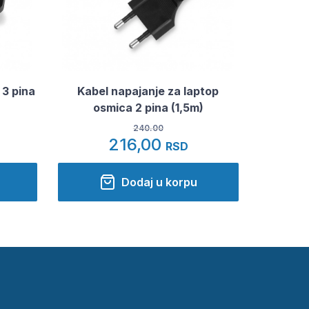
 3 pina
Kabel napajanje za laptop
osmica 2 pina (1,5m)
240.00
216,00
RSD
Dodaj u korpu