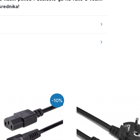
srednika!
-10%