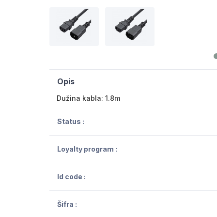
Opis
Dužina kabla: 1.8m
Status :
Loyalty program :
Id code :
Šifra :