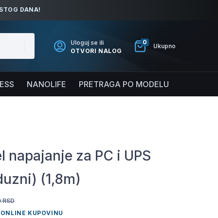
ISTOG DANA!
0
Uloguj se ili
Ukupno
OTVORI NALOG
NESS
NANOLIFE
PRETRAGA PO MODELU
l napajanje za PC i UPS
duzni) (1,8m)
0
RSD
 ONLINE KUPOVINU