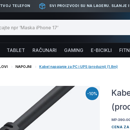
 TVOJ TELEFON
SVI PROIZVODI SU NA LAGERU. SLANJE 
TABLET
RAČUNARI
GAMING
E-BICIKLI
FIT
LOVI
NAPOJNI
Kabel napajanje za PC i UPS (produzni) (1,8m)
Kabe
-10%
(pro
MP 390.0
CENA ZA