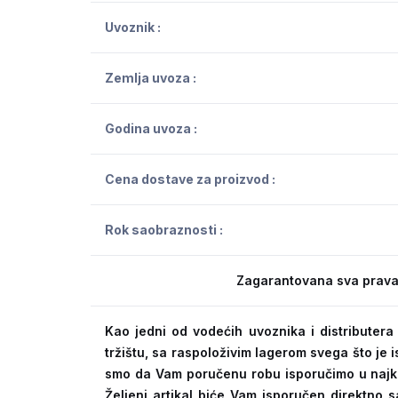
Uvoznik :
Zemlja uvoza :
Godina uvoza :
Cena dostave za proizvod :
Rok saobraznosti :
Zagarantovana sva prava
Kao jedni od vodećih uvoznika i distribute
tržištu, sa raspoloživim lagerom svega što je
smo da Vam poručenu robu isporučimo u naj
Željeni artikal biće Vam isporučen direktno s