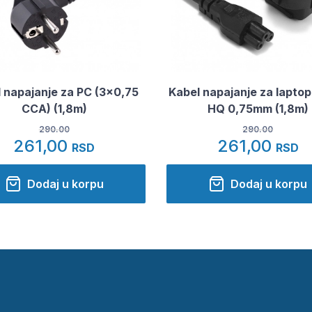
 napajanje za PC (3x0,75
Kabel napajanje za laptop
CCA) (1,8m)
HQ 0,75mm (1,8m)
290.00
290.00
261,00
261,00
RSD
RSD
Dodaj u korpu
Dodaj u korpu