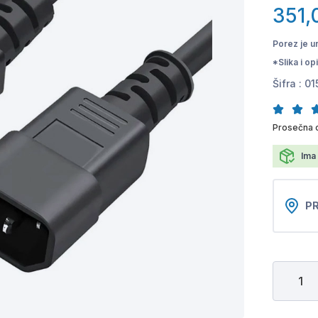
351,
Porez je u
*Slika i o
Šifra :
01
Prosečna o
Ima 
PR