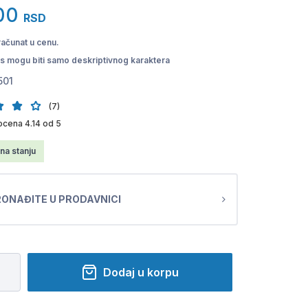
00
RSD
računat u cenu.
pis mogu biti samo deskriptivnog karaktera
501
(7)
cena 4.14 od 5
na stanju
ONAĐITE U PRODAVNICI
Dodaj u korpu