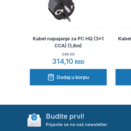
Kabel napajanje za PC HQ (3x1
Kabel
CCA) (1,8m)
349.00
314,10
RSD
Dodaj u korpu
Budite prvi!
Prijavite se na naš newsletter