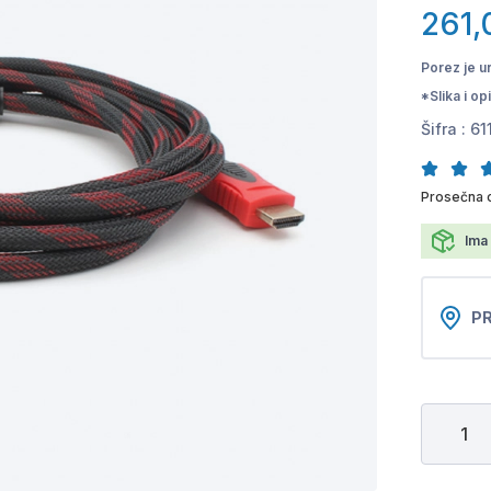
261,
Porez je u
*Slika i o
Šifra :
61
Prosečna 
Ima 
PR