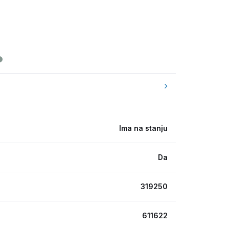
Ima na stanju
Da
319250
611622