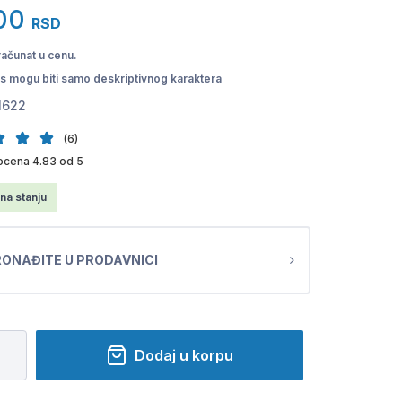
00
RSD
računat u cenu.
pis mogu biti samo deskriptivnog karaktera
1622
(6)
ocena 4.83 od 5
na stanju
ONAĐITE U PRODAVNICI
Dodaj u korpu