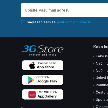
Saglasan sam sa
politikom privatnosti
Kako ku
Kako na
Način 
Način 
Uslovi 
Politik
Često p
Uputst
O nam