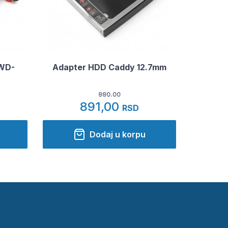
JWD-
Adapter HDD Caddy 12.7mm
990.00
891,00
RSD
Dodaj u korpu