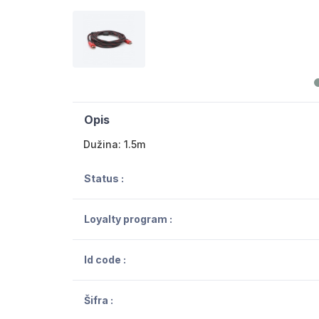
Opis
Dužina: 1.5m
Status :
Loyalty program :
Id code :
Šifra :