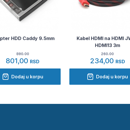
pter HDD Caddy 9.5mm
Kabel HDMI na HDMI 
HDMI13 3m
890.00
260.00
801,00
234,00
RSD
RSD
Dodaj u korpu
Dodaj u korpu