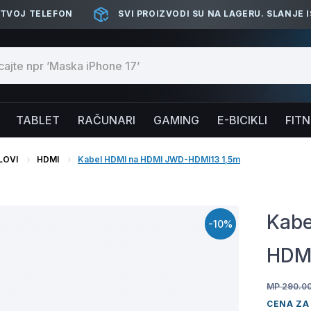
 TVOJ TELEFON
SVI PROIZVODI SU NA LAGERU. SLANJE 
TABLET
RAČUNARI
GAMING
E-BICIKLI
FIT
LOVI
HDMI
Kabel HDMI na HDMI JWD-HDMI13 1,5m
Kabe
-10%
HDMI
MP 290.0
CENA ZA