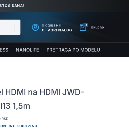
ISTOG DANA!
0
Uloguj se ili
Ukupno
OTVORI NALOG
NESS
NANOLIFE
PRETRAGA PO MODELU
l HDMI na HDMI JWD-
13 1,5m
0
RSD
 ONLINE KUPOVINU