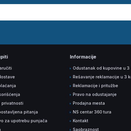
piti
Informacije
ručiti
Odustanak od kupovine u 3
dostave
Rešavanje reklamacije u 3 
plaćanja
Reklamacije i pritužbe
korišćenja
Pravo na odustajanje
a privatnosti
Prodajna mesta
ostavljena pitanja
NS centar 360 tura
vo za upotrebu punjača
Kontakt
a
Saobraznost