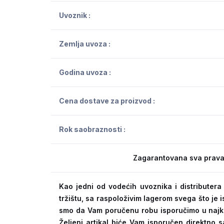
Uvoznik :
Zemlja uvoza :
Godina uvoza :
Cena dostave za proizvod :
Rok saobraznosti :
Zagarantovana sva prava
Kao jedni od vodećih uvoznika i distribute
tržištu, sa raspoloživim lagerom svega što je
smo da Vam poručenu robu isporučimo u naj
Željeni artikal biće Vam isporučen direktno s