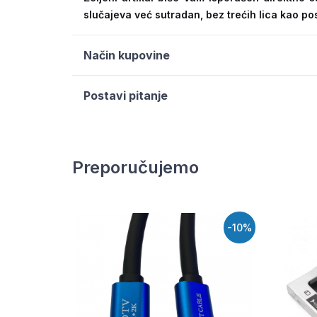
slučajeva već sutradan, bez trećih lica kao po
Način kupovine
Postavi pitanje
Preporučujemo
-10%