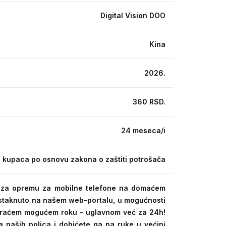
Digital Vision DOO
Kina
2026.
360 RSD.
24 meseca/i
 kupaca po osnovu zakona o zaštiti potrošača
ra za opremu za mobilne telefone na domaćem
 istaknuto na našem web-portalu, u mogućnosti
kraćem mogućem roku - uglavnom već za 24h!
a naših polica i dobićete ga na ruke u većini