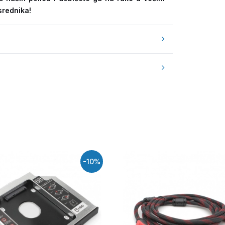
srednika!
-10%