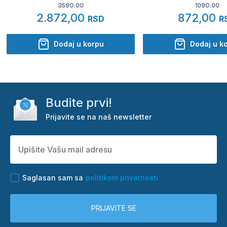
3590.00
1090.00
2.872,00
872,00
RSD
R
Dodaj u korpu
Dodaj u k
Budite prvi!
Prijavite se na naš newsletter
Saglasan sam sa
politikom privatnosti
PRIJAVITE SE