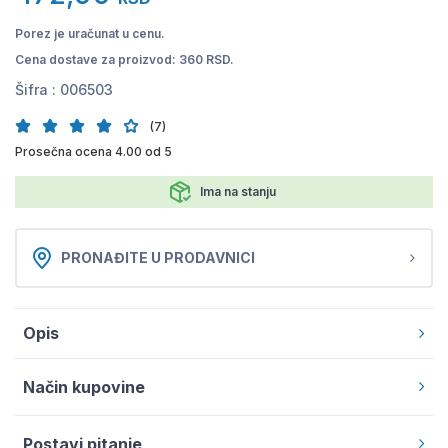
Porez je uračunat u cenu.
Cena dostave za proizvod: 360 RSD.
Šifra :
006503
(7)
Prosečna ocena 4.00 od 5
Ima na stanju
PRONAĐITE U PRODAVNICI
Opis
Način kupovine
Postavi pitanje