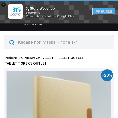
×
Svi proizvodi su na lageru. Slanje istog dana!
3gStore Webshop
PREUZMI
3gStore.rs
Preuzmite besplatno - Google Play
0
Početna
OPREMA ZA TABLET
TABLET OUTLET
TABLET TORBICE OUTLET
-20%