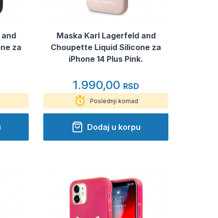
 and
Maska Karl Lagerfeld and
one za
Choupette Liquid Silicone za
iPhone 14 Plus Pink.
1.990,00
RSD
Poslednji komad
u
Dodaj u korpu