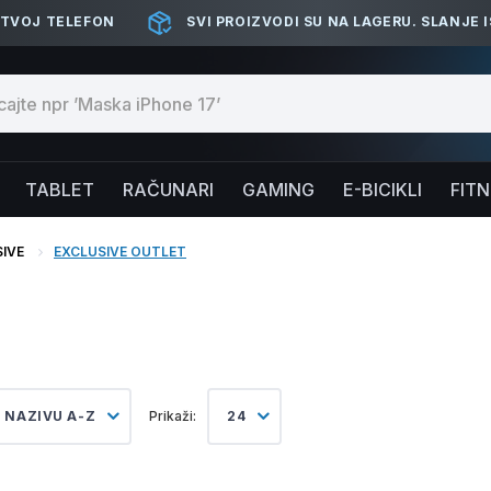
 TVOJ TELEFON
SVI PROIZVODI SU NA LAGERU. SLANJE 
TABLET
RAČUNARI
GAMING
E-BICIKLI
FIT
IVE
EXCLUSIVE OUTLET
 NAZIVU A-Z
Prikaži:
24