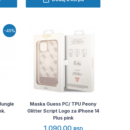
-45%
Jungle
Maska Guess PC/ TPU Peony
nk.
Glitter Script Logo za iPhone 14
Plus pink
1.090,00
RSD