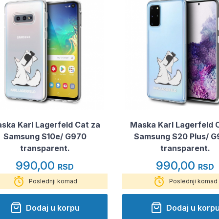
ska Karl Lagerfeld Cat za
Maska Karl Lagerfeld 
Samsung S10e/ G970
Samsung S20 Plus/ G
transparent.
transparent.
990,00
990,00
RSD
RSD
Poslednji komad
Poslednji komad
Dodaj u korpu
Dodaj u korp