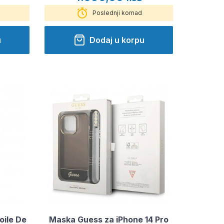
Poslednji komad
u
Dodaj u korpu
oile De
Maska Guess za iPhone 14 Pro