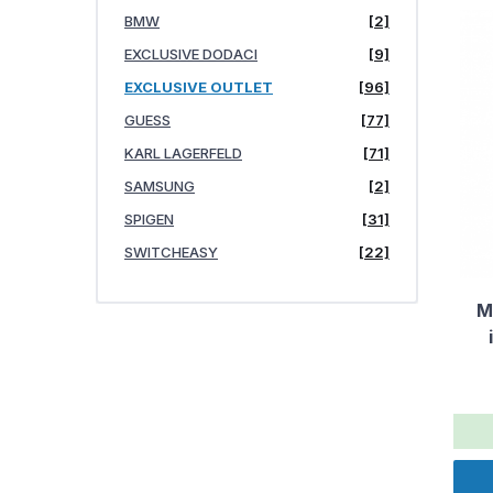
BMW
[2]
EXCLUSIVE DODACI
[9]
EXCLUSIVE OUTLET
[96]
GUESS
[77]
KARL LAGERFELD
[71]
SAMSUNG
[2]
SPIGEN
[31]
SWITCHEASY
[22]
M