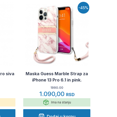
-45%
ro siva
Maska Guess Marble Strap za
iPhone 13 Pro 6.1 in pink.
1990.00
1.090,00
RSD
Ima na stanju
u
Dodaj u korpu