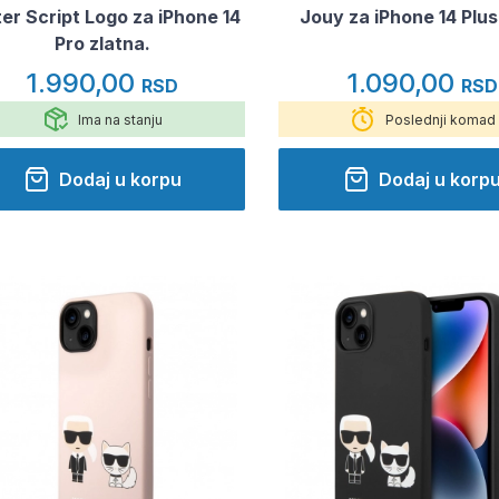
ter Script Logo za iPhone 14
Jouy za iPhone 14 Plus
Pro zlatna.
1.990,00
1.090,00
RSD
RSD
Ima na stanju
Poslednji komad
Dodaj u korpu
Dodaj u korp