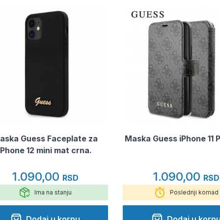
aska Guess Faceplate za
Maska Guess iPhone 11 P
iPhone 12 mini mat crna.
1.090,00
1.090,00
RSD
RSD
Ima na stanju
Poslednji komad
Dodaj u korpu
Dodaj u korp