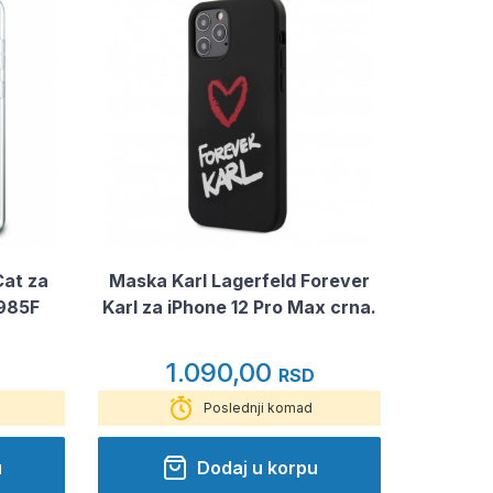
Cat za
Maska Karl Lagerfeld Forever
985F
Karl za iPhone 12 Pro Max crna.
1.090,00
RSD
Poslednji komad
u
Dodaj u korpu