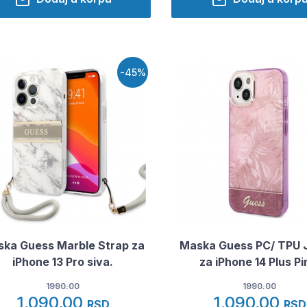
-45%
ka Guess Marble Strap za
Maska Guess PC/ TPU 
iPhone 13 Pro siva.
za iPhone 14 Plus Pi
1990.00
1990.00
1.090,00
1.090,00
RSD
RSD