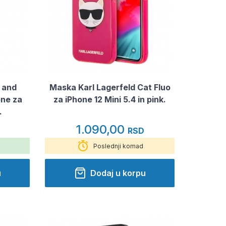
 and
Maska Karl Lagerfeld Cat Fluo
one za
za iPhone 12 Mini 5.4 in pink.
.
1.090,00
RSD
Poslednji komad
u
Dodaj u korpu