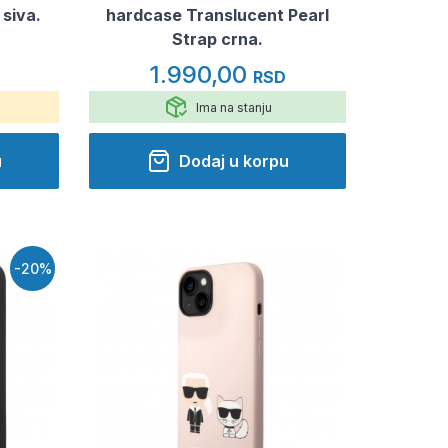
 siva.
hardcase Translucent Pearl
Strap crna.
1.990,00
RSD
Ima na stanju
u
Dodaj u korpu
-20%