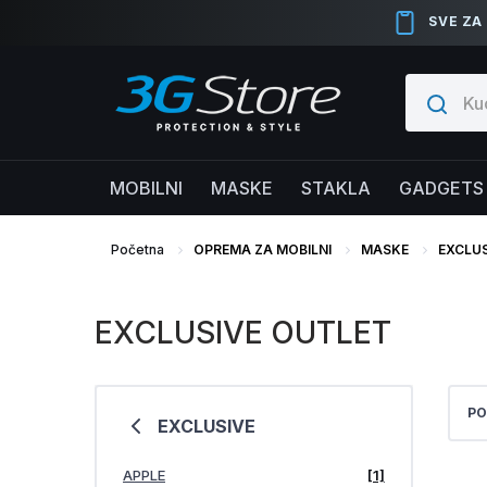
SVE ZA
MOBILNI
MASKE
STAKLA
GADGETS
Početna
OPREMA ZA MOBILNI
MASKE
EXCLUS
EXCLUSIVE OUTLET
PO
EXCLUSIVE
APPLE
[1]