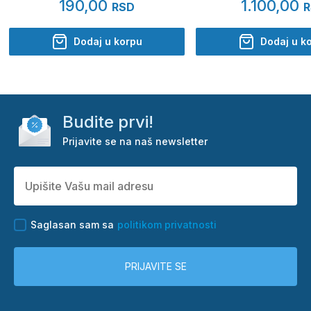
190,00
1.100,00
RSD
R
Dodaj u korpu
Dodaj u k
Budite prvi!
Prijavite se na naš newsletter
Saglasan sam sa
politikom privatnosti
PRIJAVITE SE