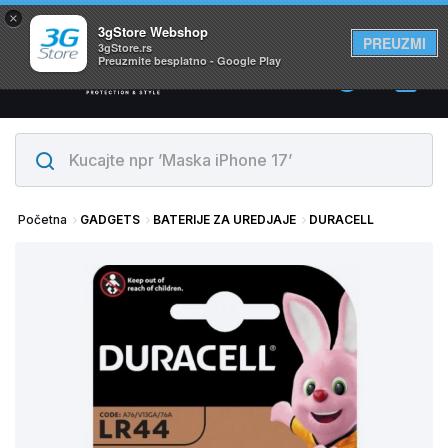
×
Svi proizvodi su na lageru. Slanje istog dana!
3gStore Webshop
PREUZMI
3gStore.rs
Preuzmite besplatno - Google Play
0
Početna
GADGETS
BATERIJE ZA UREDJAJE
DURACELL