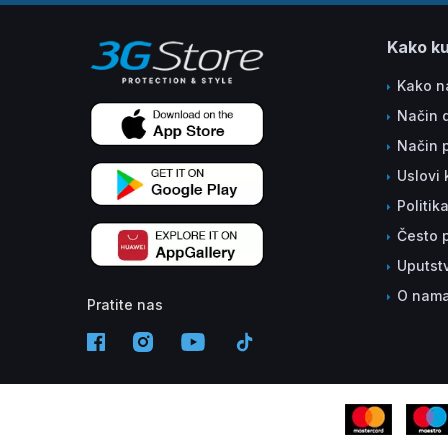
Kako ku
Kako na
Način 
Način 
Uslovi 
Politik
Često p
Uputst
O nam
Pratite nas