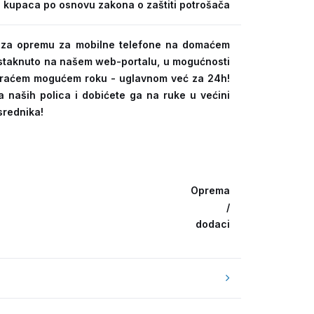
 kupaca po osnovu zakona o zaštiti potrošača
ra za opremu za mobilne telefone na domaćem
 istaknuto na našem web-portalu, u mogućnosti
kraćem mogućem roku - uglavnom već za 24h!
a naših polica i dobićete ga na ruke u većini
srednika!
Oprema
/
dodaci