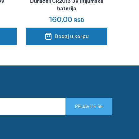
3V
Duracell CR2016 3V litijumska
baterija
160,00
RSD
Dodaj u korpu
PRIJAVITE SE