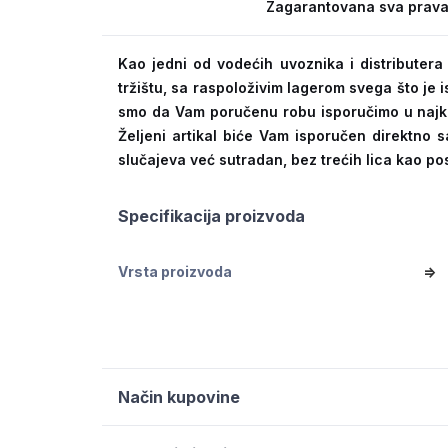
Zagarantovana sva prava
Kao jedni od vodećih uvoznika i distribute
tržištu, sa raspoloživim lagerom svega što je
smo da Vam poručenu robu isporučimo u naj
Željeni artikal biće Vam isporučen direktno s
slučajeva već sutradan, bez trećih lica kao po
Specifikacija proizvoda
Vrsta proizvoda
=>
Način kupovine