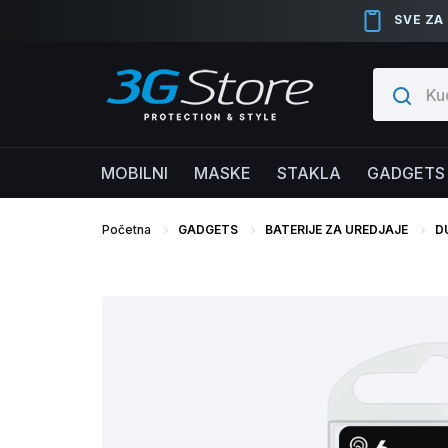
SVE ZA
MOBILNI
MASKE
STAKLA
GADGETS
Početna
GADGETS
BATERIJE ZA UREDJAJE
D