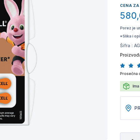
CENA ZA
580
Porez je u
*Slika i o
Šifra :
AG
Proizvođ
Prosečna 
Ima 
PR