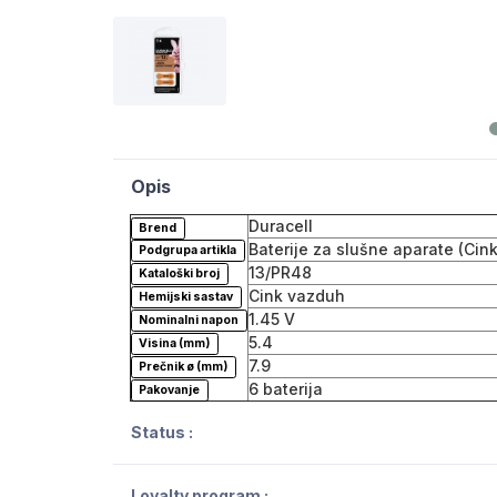
Opis
Duracell
Brend
Baterije za slušne aparate (Cin
Podgrupa artikla
13/PR48
Kataloški broj
Cink vazduh
Hemijski sastav
1.45 V
Nominalni napon
5.4
Visina (mm)
7.9
Prečnik ø (mm)
6 baterija
Pakovanje
Status :
Loyalty program :