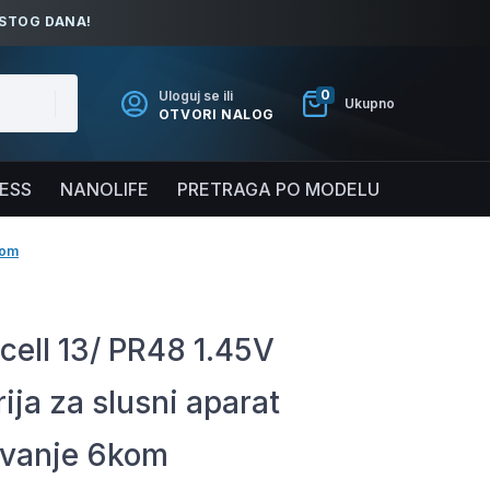
ISTOG DANA!
0
Uloguj se ili
Ukupno
OTVORI NALOG
NESS
NANOLIFE
PRETRAGA PO MODELU
kom
cell 13/ PR48 1.45V
ija za slusni aparat
vanje 6kom