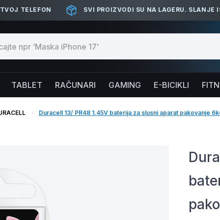
 TVOJ TELEFON
SVI PROIZVODI SU NA LAGERU. SLANJE 
TABLET
RAČUNARI
GAMING
E-BICIKLI
FIT
URACELL
Duracell 13/ PR48 1.45V baterija za slusni aparat pakovanje 6
Dura
bater
pako