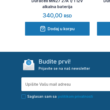
Duracell MN27 27A 1/ 1 12V
Dur
alkalna baterija
340,00
RSD
Dodaj u korpu
Budite prvi!
Prijavite se na naš newsletter
Saglasan sam sa
politikom privatnosti