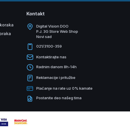
Kontakt
 koraka
Digital Vision DOO
P.J. 3G Store Web Shop
koraka
Novi sad
021/3100-359
Kontaktirajte nas
Radnim danom 8h-14h
Reklamacije i pritužbe
Plaćanje na rate uz 0% kamate
Postanite deo našeg tima