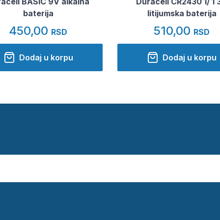
acell BASIC 9V alkalna
Duracell CR2430 1/ 1 
baterija
litijumska baterija
450,00
510,00
RSD
RSD
Dodaj u korpu
Dodaj u korpu