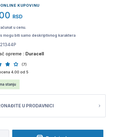
 ONLINE KUPOVINU
,00
RSD
računat u cenu.
pis mogu biti samo deskriptivnog karaktera
21344P
ač opreme :
Duracell
(7)
ocena 4.00 od 5
na stanju
ONAĐITE U PRODAVNICI