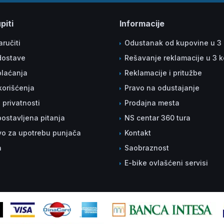
piti
Informacije
ručiti
Odustanak od kupovine u 3
dostave
Rešavanje reklamacije u 3 
plaćanja
Reklamacije i pritužbe
korišćenja
Pravo na odustajanje
a privatnosti
Prodajna mesta
ostavljena pitanja
NS centar 360 tura
vo za upotrebu punjača
Kontakt
a
Saobraznost
E-bike ovlašćeni servisi