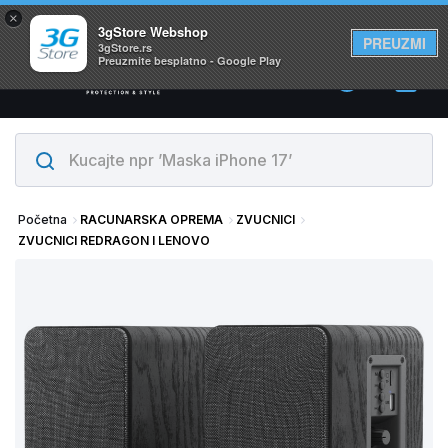
×
Svi proizvodi su na lageru. Slanje istog dana!
3gStore Webshop
PREUZMI
3gStore.rs
Preuzmite besplatno - Google Play
0
Početna
RACUNARSKA OPREMA
ZVUCNICI
ZVUCNICI REDRAGON I LENOVO