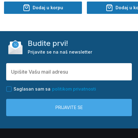
Dodaj u korpu
Dodaj u k
Budite prvi!
Prijavite se na naš newsletter
Saglasan sam sa
politikom privatnosti
PRIJAVITE SE