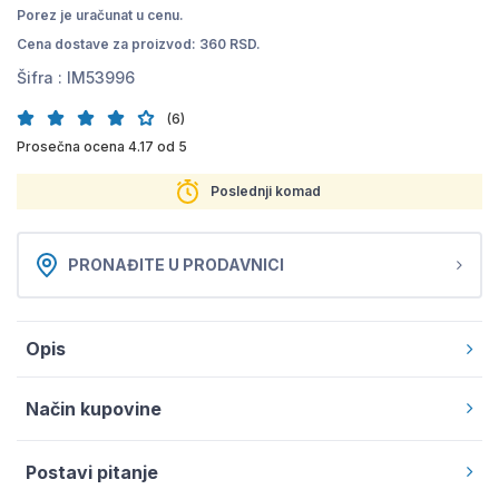
Porez je uračunat u cenu.
Cena dostave za proizvod: 360 RSD.
Šifra :
IM53996
(6)
Prosečna ocena 4.17 od 5
Poslednji komad
PRONAĐITE U PRODAVNICI
Opis
Način kupovine
Postavi pitanje