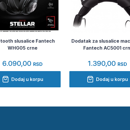
tooth slusalice Fantech
Dodatak za slusalice maci
WHG05 crne
Fantech AC5001 crn
6.090,00
1.390,00
RSD
RSD
Dodaj u korpu
Dodaj u korpu