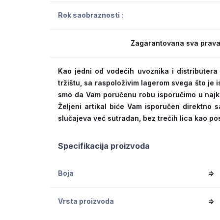
Rok saobraznosti :
Zagarantovana sva prava
Kao jedni od vodećih uvoznika i distribute
tržištu, sa raspoloživim lagerom svega što je
smo da Vam poručenu robu isporučimo u naj
Željeni artikal biće Vam isporučen direktno s
slučajeva već sutradan, bez trećih lica kao po
Specifikacija proizvoda
Boja
=>
Vrsta proizvoda
=>