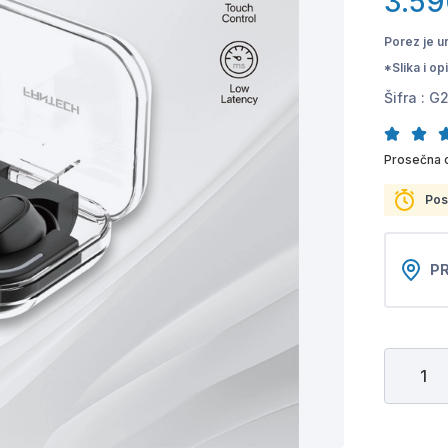
3.59
Porez je u
*Slika i o
Šifra :
G2
Prosečna 
Pos
PR