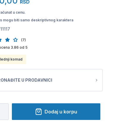
0,00
RSD
računat u cenu.
pis mogu biti samo deskriptivnog karaktera
11117
(7)
ocena 3.86 od 5
lednji komad
ONAĐITE U PRODAVNICI
Dodaj u korpu