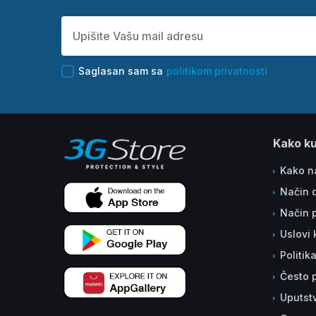
Saglasan sam sa
politikom privatnosti
Kako ku
Kako na
Način 
Način 
Uslovi 
Politik
Često p
Uputst