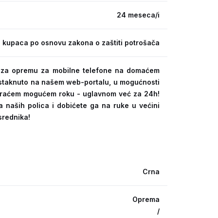
24 meseca/i
 kupaca po osnovu zakona o zaštiti potrošača
ra za opremu za mobilne telefone na domaćem
 istaknuto na našem web-portalu, u mogućnosti
kraćem mogućem roku - uglavnom već za 24h!
a naših polica i dobićete ga na ruke u većini
srednika!
Crna
Oprema
/