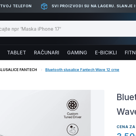
 TVOJ TELEFON
SVI PROIZVODI SU NA LAGERU. SLANJE 
TABLET
RAČUNARI
GAMING
E-BICIKLI
FIT
SLUSALICE FANTECH
Bluetooth slusalice Fantech Wave 12 crne
Blue
Wave
CENA ZA