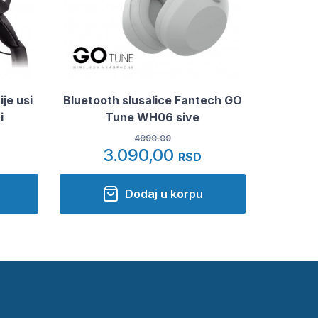
je usi
Bluetooth slusalice Fantech GO
i
Tune WH06 sive
4990.00
3.090,00
RSD
Dodaj u korpu