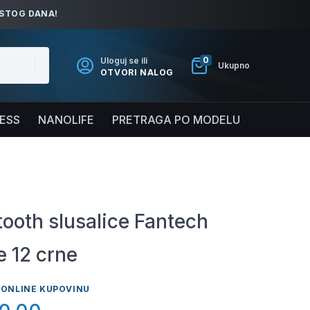
ISTOG DANA!
0
Uloguj se ili
Ukupno
OTVORI NALOG
NESS
NANOLIFE
PRETRAGA PO MODELU
tooth slusalice Fantech
 12 crne
 ONLINE KUPOVINU