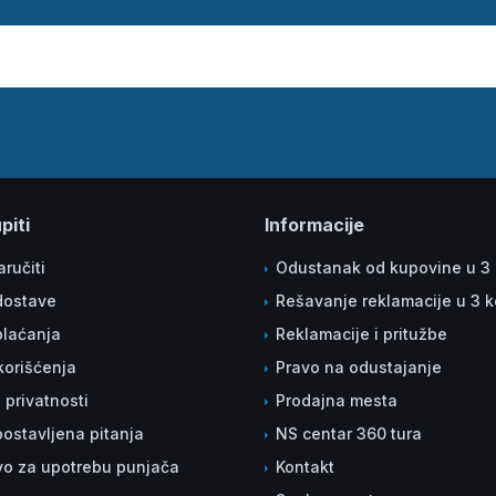
piti
Informacije
ručiti
Odustanak od kupovine u 3
dostave
Rešavanje reklamacije u 3 
plaćanja
Reklamacije i pritužbe
korišćenja
Pravo na odustajanje
a privatnosti
Prodajna mesta
ostavljena pitanja
NS centar 360 tura
vo za upotrebu punjača
Kontakt