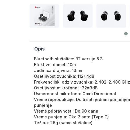
Opis
Bluetooth slušalice: BT verzija 5.3
Efektivni domet: 10m
Jedinica drajvera: 13mm
Osetljivost zvučnika: 112±4dB
Frekvencijski odziv zvučnika: 2.402-2.480 GHz
Osetljivost mikrofona: -32±3dB
Usmerenost mikrofona: Omni Directional
Vreme reprodukcije: Do 5 sati jednim punjenjem
punjenje
Vreme pripravnosti: Do 90 dana
Vreme punjenja: Oko 2 sata (Type C)
Težina: 26g (samo slušalice)