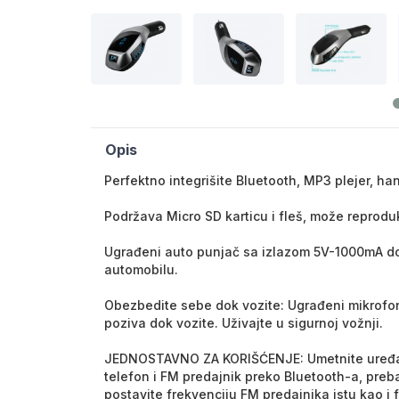
Opis
Perfektno integrišite Bluetooth, MP3 plejer, ha
Podržava Micro SD karticu i fleš, može reprod
Ugrađeni auto punjač sa izlazom 5V-1000mA do
automobilu.
Obezbedite sebe dok vozite: Ugrađeni mikrof
poziva dok vozite. Uživajte u sigurnoj vožnji.
JEDNOSTAVNO ZA KORIŠĆENJE: Umetnite uređaj u
telefon i FM predajnik preko Bluetooth-a, pre
postavite frekvenciju FM predajnika istu kao i 