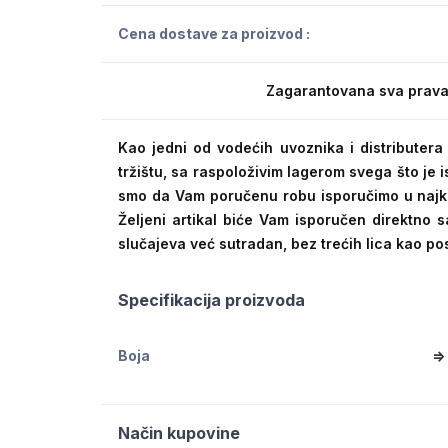
Cena dostave za proizvod :
Zagarantovana sva prava
Kao jedni od vodećih uvoznika i distribute
tržištu, sa raspoloživim lagerom svega što je
smo da Vam poručenu robu isporučimo u naj
Željeni artikal biće Vam isporučen direktno s
slučajeva već sutradan, bez trećih lica kao po
Specifikacija proizvoda
Boja
=>
Način kupovine