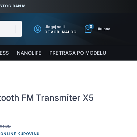
ISTOG DANA!
0
Uloguj se ili
Ukupno
OTVORI NALOG
NESS
NANOLIFE
PRETRAGA PO MODELU
tooth FM Transmiter X5
0
RSD
 ONLINE KUPOVINU