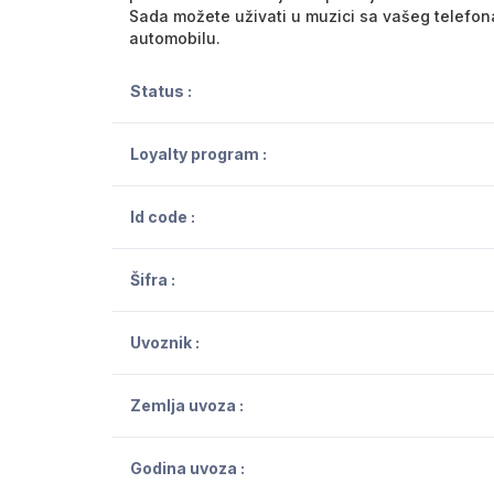
Sada možete uživati u muzici sa vašeg telefo
automobilu.
Status :
Loyalty program :
Id code :
Šifra :
Uvoznik :
Zemlja uvoza :
Godina uvoza :