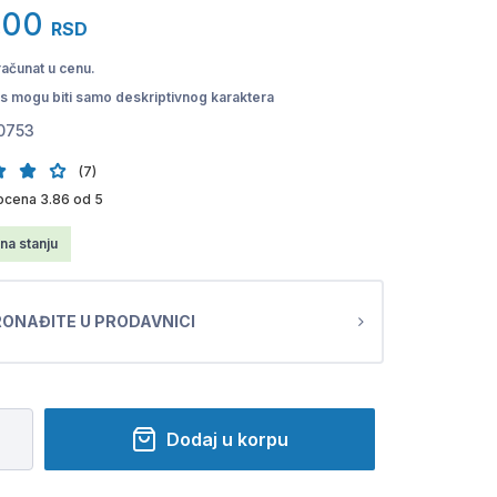
1,00
RSD
računat u cenu.
pis mogu biti samo deskriptivnog karaktera
0753
(7)
ocena 3.86 od 5
na stanju
ONAĐITE U PRODAVNICI
Dodaj u korpu