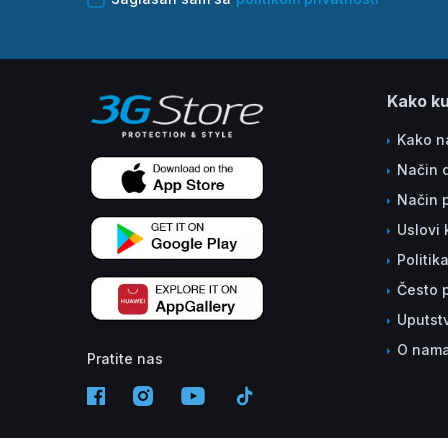
Kako ku
Kako na
Način 
Način 
Uslovi 
Politik
Često p
Uputst
O nam
Pratite nas