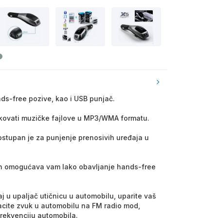
nds-free pozive, kao i USB punjač.
ukovati muzičke fajlove u MP3/WMA formatu.
stupan je za punjenje prenosivih uređaja u
on omogućava vam lako obavljanje hands-free
 upaljač utičnicu u automobilu, uparite vaš
bacite zvuk u automobilu na FM radio mod,
frekvenciju automobila.