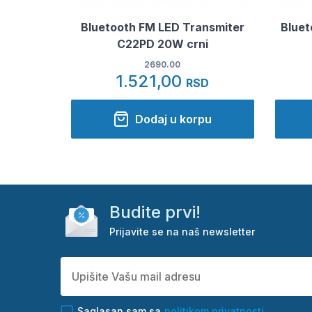
Bluetooth FM LED Transmiter
Bluet
C22PD 20W crni
2690.00
1.521,00
RSD
Dodaj u korpu
Budite prvi!
Prijavite se na naš newsletter
Saglasan sam sa
politikom privatnosti