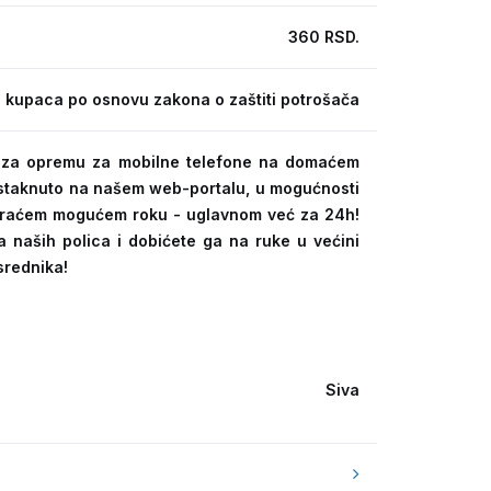
360 RSD.
 kupaca po osnovu zakona o zaštiti potrošača
ra za opremu za mobilne telefone na domaćem
 istaknuto na našem web-portalu, u mogućnosti
kraćem mogućem roku - uglavnom već za 24h!
a naših polica i dobićete ga na ruke u većini
srednika!
Siva