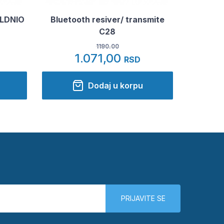
 LDNIO
Bluetooth resiver/ transmite
C28
1190.00
1.071,00
RSD
Dodaj u korpu
PRIJAVITE SE