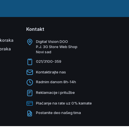
Kontakt
 koraka
Digital Vision DOO
P.J. 3G Store Web Shop
koraka
Novi sad
021/3100-359
Kontaktirajte nas
Radnim danom 8h-14h
Reklamacije i pritužbe
Plaćanje na rate uz 0% kamate
Postanite deo našeg tima