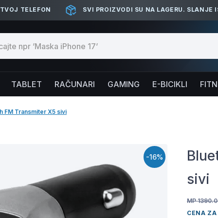
 TVOJ TELEFON
SVI PROIZVODI SU NA LAGERU. SLANJE 
TABLET
RAČUNARI
GAMING
E-BICIKLI
FIT
h FM Transmiter X5 sivi
Blue
-16%
sivi
MP 1390.0
CENA ZA