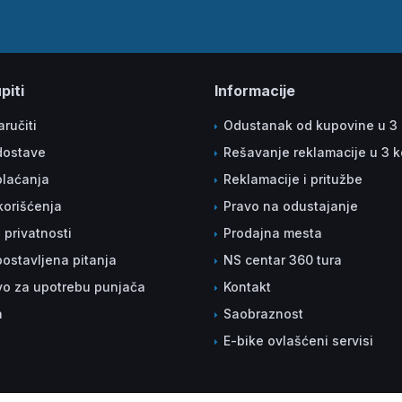
piti
Informacije
ručiti
Odustanak od kupovine u 3
dostave
Rešavanje reklamacije u 3 
plaćanja
Reklamacije i pritužbe
korišćenja
Pravo na odustajanje
a privatnosti
Prodajna mesta
ostavljena pitanja
NS centar 360 tura
vo za upotrebu punjača
Kontakt
a
Saobraznost
E-bike ovlašćeni servisi