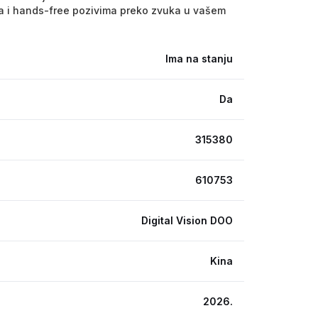
na i hands-free pozivima preko zvuka u vašem
Ima na stanju
Da
315380
610753
Digital Vision DOO
Kina
2026.