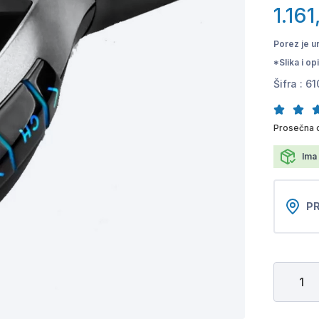
1.16
Porez je u
*Slika i o
Šifra :
61
Prosečna 
Ima 
PR