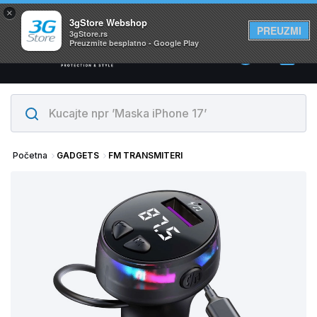
×
Svi proizvodi su na lageru. Slanje istog dana!
3gStore Webshop
PREUZMI
3gStore.rs
Preuzmite besplatno - Google Play
0
Početna
GADGETS
FM TRANSMITERI