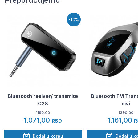
Preporučujemo
-10%
Bluetooth resiver/ transmite
Bluetooth FM Tran
C28
sivi
1190.00
1390.00
1.071,00
1.161,00
RSD
R
Dodaj u korpu
Dodaj u k