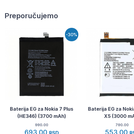
Preporučujemo
-30%
Baterija EG za Nokia 7 Plus
Baterija EG za Nokia
(HE346) (3700 mAh)
X5 (3000 m
990.00
790.00
693,00
553,00
RSD
R