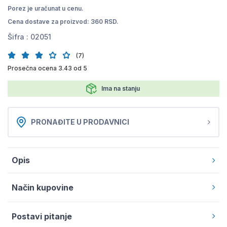
Porez je uračunat u cenu.
Cena dostave za proizvod: 360 RSD.
Šifra :
02051
(7)
Prosečna ocena 3.43 od 5
Ima na stanju
PRONAĐITE U PRODAVNICI
Opis
Način kupovine
Postavi pitanje