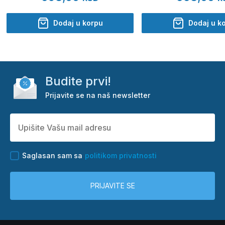
Dodaj u korpu
Dodaj u k
Budite prvi!
Prijavite se na naš newsletter
Saglasan sam sa
politikom privatnosti
PRIJAVITE SE