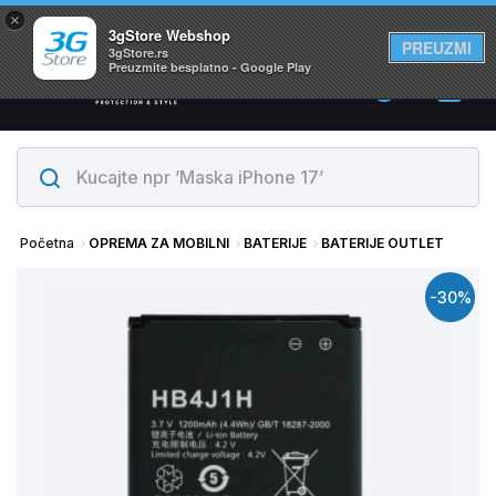
×
Svi proizvodi su na lageru. Slanje istog dana!
3gStore Webshop
PREUZMI
3gStore.rs
Preuzmite besplatno - Google Play
0
Početna
OPREMA ZA MOBILNI
BATERIJE
BATERIJE OUTLET
-30%