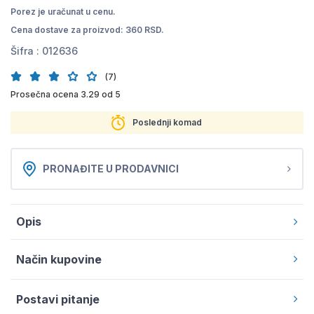
Porez je uračunat u cenu.
Cena dostave za proizvod: 360 RSD.
Šifra :
012636
(7)
Prosečna ocena 3.29 od 5
Poslednji komad
PRONAĐITE U PRODAVNICI
Opis
Način kupovine
Postavi pitanje