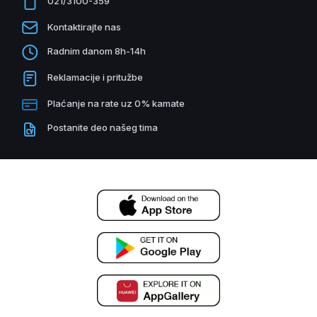
021/3100-359
Kontaktirajte nas
Radnim danom 8h-14h
Reklamacije i pritužbe
Plaćanje na rate uz 0% kamate
Postanite deo našeg tima