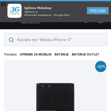
×
Svi proizvodi su na lageru. Slanje istog dana!
3gStore Webshop
PREUZMI
3gStore.rs
Preuzmite besplatno - Google Play
0
Početna
OPREMA ZA MOBILNI
BATERIJE
BATERIJE OUTLET
-30%