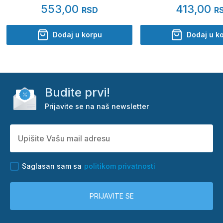
553,00
413,00
RSD
R
Dodaj u korpu
Dodaj u k
Budite prvi!
Prijavite se na naš newsletter
Saglasan sam sa
politikom privatnosti
PRIJAVITE SE