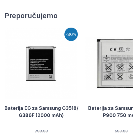
Preporučujemo
-30%
Baterija EG za Samsung G3518/
Baterija za Samsu
G386F (2000 mAh)
P900 750 m
790.00
590.00