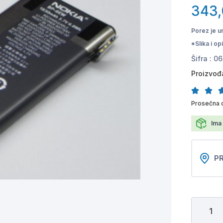
343
Porez je u
*Slika i o
Šifra :
06
Proizvođ
Prosečna 
Ima 
PR