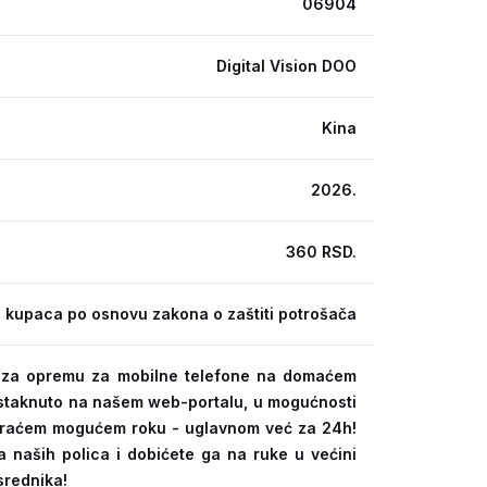
06904
Digital Vision DOO
Kina
2026.
360 RSD.
 kupaca po osnovu zakona o zaštiti potrošača
ra za opremu za mobilne telefone na domaćem
 istaknuto na našem web-portalu, u mogućnosti
kraćem mogućem roku - uglavnom već za 24h!
a naših polica i dobićete ga na ruke u većini
srednika!