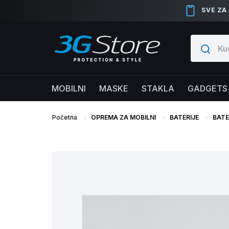
SVE ZA
MOBILNI
MASKE
STAKLA
GADGETS
Početna
OPREMA ZA MOBILNI
BATERIJE
BATE