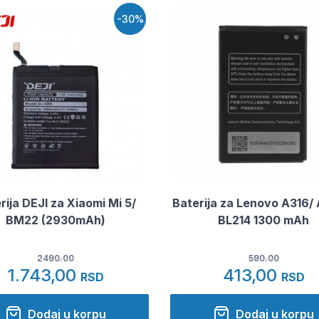
-30%
rija DEJI za Xiaomi Mi 5/
Baterija za Lenovo A316/
BM22 (2930mAh)
BL214 1300 mAh
2490.00
590.00
1.743,00
413,00
RSD
RSD
Dodaj u korpu
Dodaj u korpu