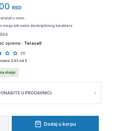
,00
RSD
računat u cenu.
pis mogu biti samo deskriptivnog karaktera
904
ač opreme :
Teracell
(7)
ocena 3.43 od 5
na stanju
ONAĐITE U PRODAVNICI
Dodaj u korpu