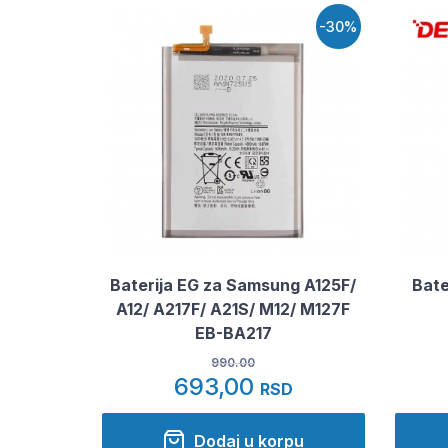
-30%
Baterija EG za Samsung A125F/
Bate
A12/ A217F/ A21S/ M12/ M127F
EB-BA217
990.00
693,00
RSD
Dodaj u korpu