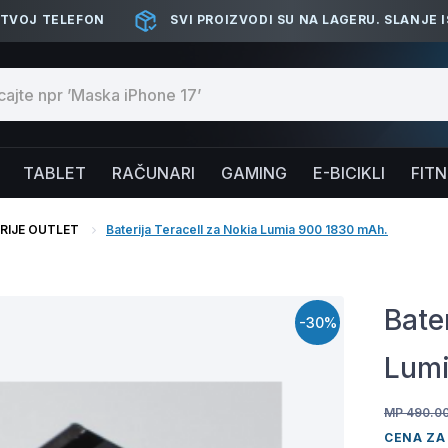
 TVOJ TELEFON
SVI PROIZVODI SU NA LAGERU. SLANJE 
TABLET
RAČUNARI
GAMING
E-BICIKLI
FIT
RIJE OUTLET
Baterija Teracell za Nokia Lumia 900 1830 mAh.
Bate
-30%
Lumi
MP 490.0
CENA ZA