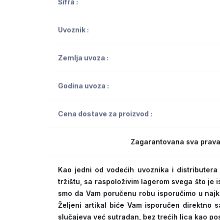
Šifra :
Uvoznik :
Zemlja uvoza :
Godina uvoza :
Cena dostave za proizvod :
Zagarantovana sva prava
Kao jedni od vodećih uvoznika i distribute
tržištu, sa raspoloživim lagerom svega što je
smo da Vam poručenu robu isporučimo u naj
Željeni artikal biće Vam isporučen direktno s
slučajeva već sutradan, bez trećih lica kao po