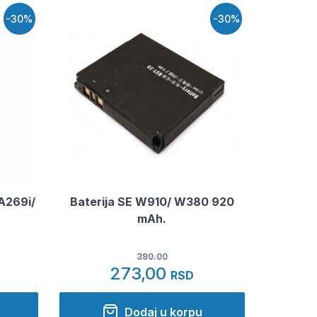
-30%
-30%
 A269i/
Baterija SE W910/ W380 920
mAh.
390.00
273,00
RSD
Dodaj u korpu