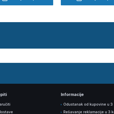
piti
Informacije
ručiti
Odustanak od kupovine u 3
dostave
Rešavanje reklamacije u 3 