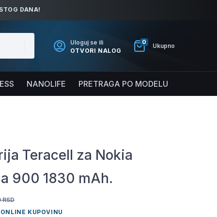
ISTOG DANA!
0
Uloguj se ili
Ukupno
OTVORI NALOG
NESS
NANOLIFE
PRETRAGA PO MODELU
rija Teracell za Nokia
a 900 1830 mAh.
0
RSD
 ONLINE KUPOVINU