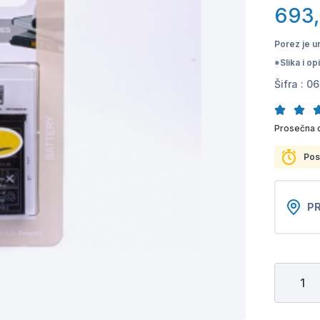
693
Porez je u
*Slika i o
Šifra :
06
Prosečna 
Pos
PR