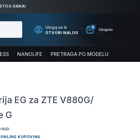
ISTOG DANA!
0
Uloguj se ili
Ukupno
OTVORI NALOG
NESS
NANOLIFE
PRETRAGA PO MODELU
rija EG za ZTE V880G/
e G
0
RSD
 ONLINE KUPOVINU