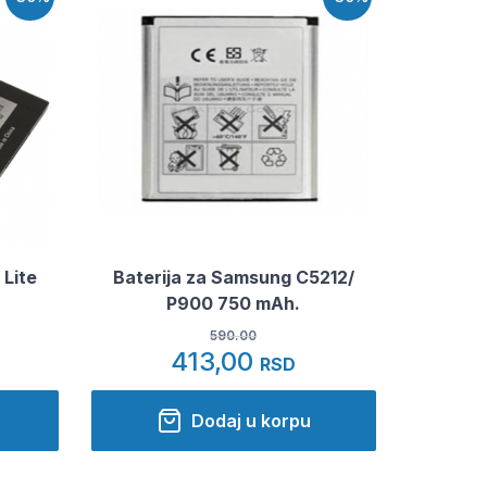
 Lite
Baterija za Samsung C5212/
P900 750 mAh.
590.00
413,00
RSD
Dodaj u korpu