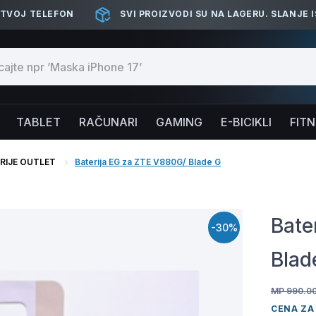
 TVOJ TELEFON
SVI PROIZVODI SU NA LAGERU. SLANJE 
TABLET
RAČUNARI
GAMING
E-BICIKLI
FIT
RIJE OUTLET
Baterija EG za ZTE V880G/ Blade G
Bate
-30%
Blad
MP 990.0
CENA ZA