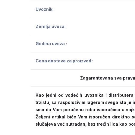
Uvoznik :
Zemlja uvoza :
Godina uvoza :
Cena dostave za proizvod :
Zagarantovana sva prava
Kao jedni od vodećih uvoznika i distribute
tržištu, sa raspoloživim lagerom svega što je
smo da Vam poručenu robu isporučimo u naj
Željeni artikal biće Vam isporučen direktno s
slučajeva već sutradan, bez trećih lica kao po