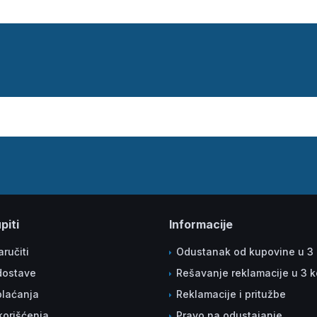
piti
Informacije
ručiti
Odustanak od kupovine u 3
dostave
Rešavanje reklamacije u 3 
plaćanja
Reklamacije i pritužbe
korišćenja
Pravo na odustajanje