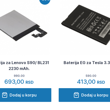
ija za Lenovo S90/ BL231
Baterija EG za Tesla 3.3
2230 mAh.
990.00
590.00
693,00
413,00
RSD
RSD
Dodaj u korpu
Dodaj u korpu