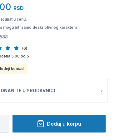
,00
RSD
računat u cenu.
pis mogu biti samo deskriptivnog karaktera
588
(6)
ocena 5.00 od 5
lednji komad
ONAĐITE U PRODAVNICI
Dodaj u korpu