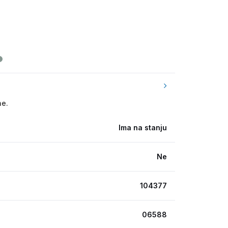
ne.
Ima na stanju
Ne
104377
06588