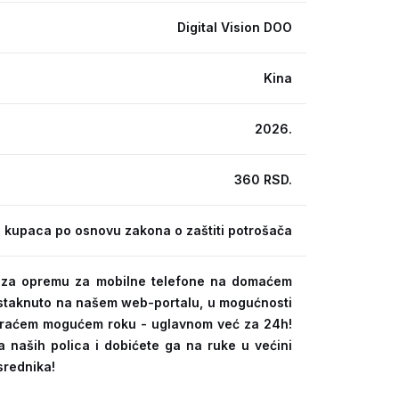
Digital Vision DOO
Kina
2026.
360 RSD.
 kupaca po osnovu zakona o zaštiti potrošača
ra za opremu za mobilne telefone na domaćem
 istaknuto na našem web-portalu, u mogućnosti
kraćem mogućem roku - uglavnom već za 24h!
a naših polica i dobićete ga na ruke u većini
srednika!