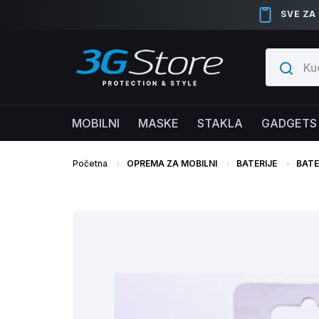
SVE ZA
MOBILNI
MASKE
STAKLA
GADGETS
Početna
OPREMA ZA MOBILNI
BATERIJE
BATE