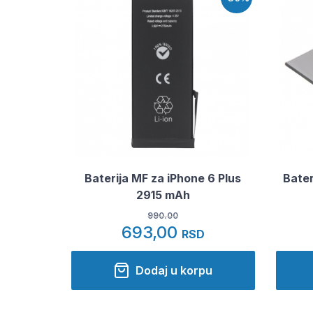
Baterija MF za iPhone 6 Plus
Bater
2915 mAh
990.00
693,00
RSD
Dodaj u korpu