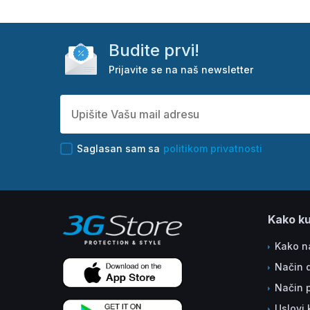
Budite prvi!
Prijavite se na naš newsletter
Saglasan sam sa
politikom privatnosti
Kako ku
Kako na
Način 
Način 
Uslovi 