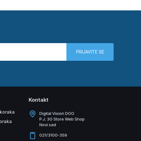
PRIJAVITE SE
Kontakt
 koraka
Digital Vision DOO
P.J. 3G Store Web Shop
koraka
Novi sad
021/3100-359