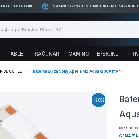
 TVOJ TELEFON
SVI PROIZVODI SU NA LAGERU. SLANJE 
TABLET
RAČUNARI
GAMING
E-BICIKLI
FIT
RIJE OUTLET
Baterija EG za Sony Xperia M2 Aqua (2300 mAh)
Bate
-30%
Aqu
MP 990.0
CENA ZA