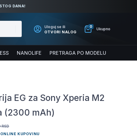
ISTOG DANA!
0
Uloguj se ili
Ukupno
OTVORI NALOG
NESS
NANOLIFE
PRETRAGA PO MODELU
rija EG za Sony Xperia M2
a (2300 mAh)
0
RSD
 ONLINE KUPOVINU