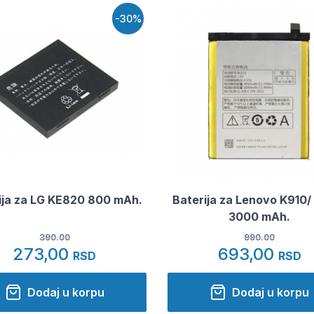
-30%
ija za LG KE820 800 mAh.
Baterija za Lenovo K910/
3000 mAh.
390.00
990.00
273,00
693,00
RSD
RSD
Dodaj u korpu
Dodaj u korpu