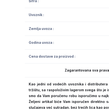
Šifra :
Uvoznik :
Zemlja uvoza :
Godina uvoza :
Cena dostave za proizvod :
Zagarantovana sva prava
Kao jedni od vodećih uvoznika i distribute
tržištu, sa raspoloživim lagerom svega što je
smo da Vam poručenu robu isporučimo u naj
Željeni artikal biće Vam isporučen direktno s
slučajeva već sutradan, bez trećih lica kao po