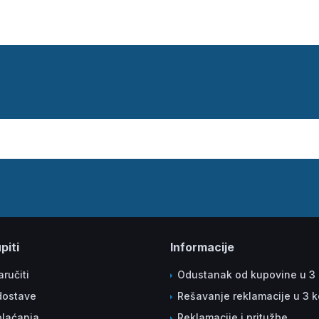
piti
Informacije
ručiti
Odustanak od kupovine u 3
dostave
Rešavanje reklamacije u 3 
plaćanja
Reklamacije i pritužbe