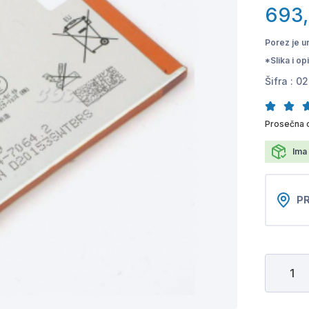
693
Porez je u
*Slika i o
Šifra :
02
Prosečna 
Ima 
PR