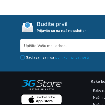
Budite prvi!
Prijavite se na naš newsletter
Saglasan sam sa
politikom privatnosti
Kako ku
Kako na
Način 
Način 