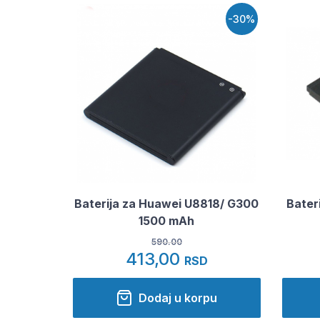
-30%
Baterija za Huawei U8818/ G300
Bater
1500 mAh
590.00
413,00
RSD
Dodaj u korpu