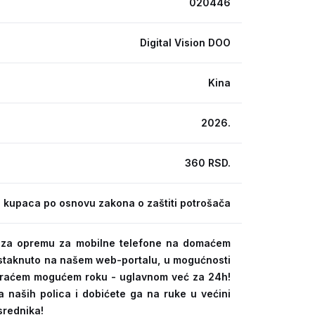
020446
Digital Vision DOO
Kina
2026.
360 RSD.
 kupaca po osnovu zakona o zaštiti potrošača
ra za opremu za mobilne telefone na domaćem
 istaknuto na našem web-portalu, u mogućnosti
kraćem mogućem roku - uglavnom već za 24h!
a naših polica i dobićete ga na ruke u većini
srednika!