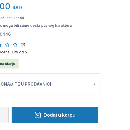
,00
RSD
računat u cenu.
pis mogu biti samo deskriptivnog karaktera
0446
(7)
ocena 3.29 od 5
na stanju
ONAĐITE U PRODAVNICI
Dodaj u korpu