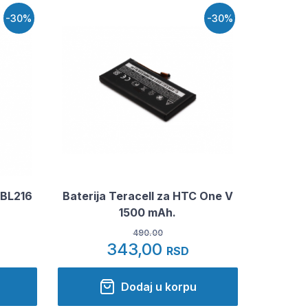
-30%
-30%
 BL216
Baterija Teracell za HTC One V
1500 mAh.
490.00
343,00
RSD
Dodaj u korpu