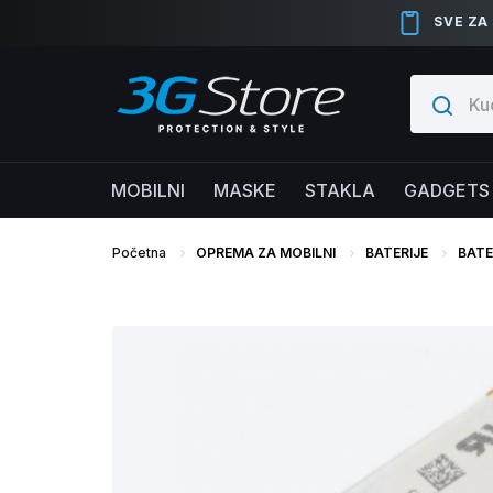
SVE ZA
MOBILNI
MASKE
STAKLA
GADGETS
Početna
OPREMA ZA MOBILNI
BATERIJE
BATE