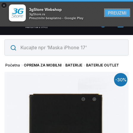
×
Svi proizvodi su na lageru. Slanje istog dana!
3gStore Webshop
PREUZMI
3gStore.rs
Preuzmite besplatno - Google Play
0
Početna
OPREMA ZA MOBILNI
BATERIJE
BATERIJE OUTLET
-30%