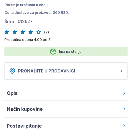
Porez je uračunat u cenu.
Cena dostave za proizvod: 360 RSD.
Šifra :
012627
(7)
Prosečna ocena 4.00 od 5
Ima na stanju
PRONAĐITE U PRODAVNICI
Opis
Način kupovine
Postavi pitanje