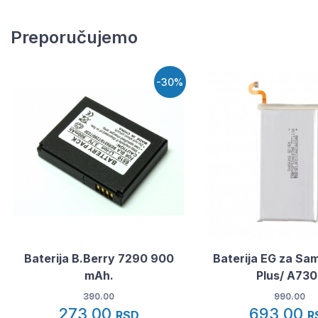
Preporučujemo
-30%
Baterija B.Berry 7290 900
Baterija EG za Sa
mAh.
Plus/ A730
390.00
990.00
273,00
693,00
RSD
R