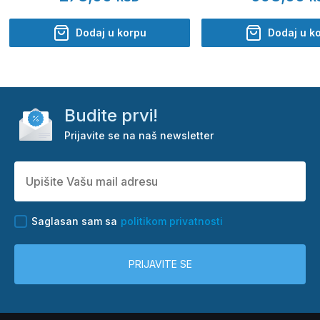
Dodaj u korpu
Dodaj u k
Budite prvi!
Prijavite se na naš newsletter
Saglasan sam sa
politikom privatnosti
PRIJAVITE SE