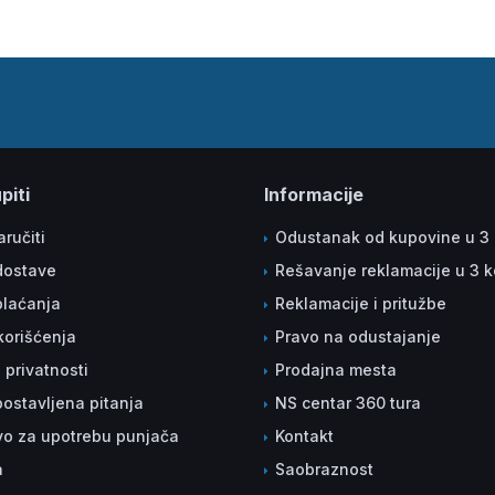
piti
Informacije
ručiti
Odustanak od kupovine u 3
dostave
Rešavanje reklamacije u 3 
plaćanja
Reklamacije i pritužbe
korišćenja
Pravo na odustajanje
a privatnosti
Prodajna mesta
ostavljena pitanja
NS centar 360 tura
vo za upotrebu punjača
Kontakt
a
Saobraznost