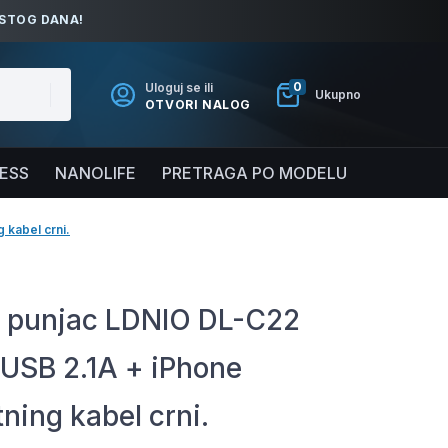
ISTOG DANA!
0
Uloguj se ili
Ukupno
OTVORI NALOG
NESS
NANOLIFE
PRETRAGA PO MODELU
 kabel crni.
 punjac LDNIO DL-C22
 USB 2.1A + iPhone
tning kabel crni.