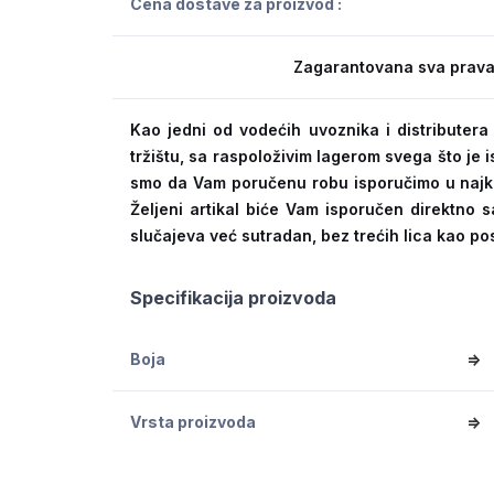
Cena dostave za proizvod :
Zagarantovana sva prava
Kao jedni od vodećih uvoznika i distribute
tržištu, sa raspoloživim lagerom svega što je
smo da Vam poručenu robu isporučimo u naj
Željeni artikal biće Vam isporučen direktno s
slučajeva već sutradan, bez trećih lica kao po
Specifikacija proizvoda
Boja
=>
Vrsta proizvoda
=>