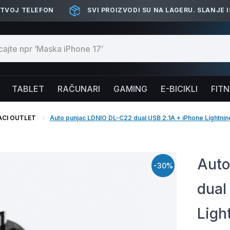
 TVOJ TELEFON
SVI PROIZVODI SU NA LAGERU. SLANJE 
TABLET
RAČUNARI
GAMING
E-BICIKLI
FIT
ACI OUTLET
Auto punjac LDNIO DL-C22 dual USB 2.1A + iPhone Lightning
Auto
-30%
dual
Ligh