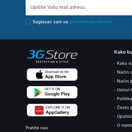
Saglasan sam sa
politikom privatnosti
Kako ku
Kako na
Način 
Način 
Uslovi 
Politik
Često p
Uputst
O nam
Pratite nas