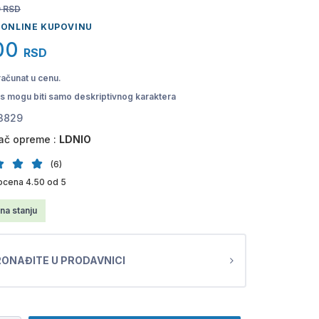
0
RSD
 ONLINE KUPOVINU
00
RSD
računat u cenu.
pis mogu biti samo deskriptivnog karaktera
3829
ač opreme :
LDNIO
(6)
ocena 4.50 od 5
na stanju
ONAĐITE U PRODAVNICI