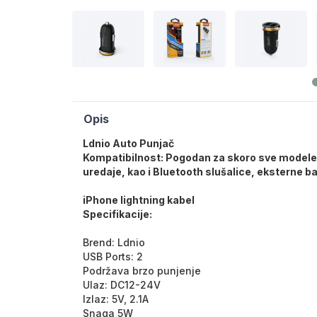
Opis
Ldnio Auto Punjač
Kompatibilnost: Pogodan za skoro sve modele 
uredaje, kao i Bluetooth slušalice, eksterne ba
iPhone lightning kabel
Specifikacije:
Brend:
Ldnio
USB Ports: 2
Podržava brzo punjenje
Ulaz: DC12-24V
Izlaz: 5V, 2.1A
Snaga 5W