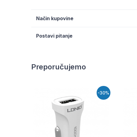
Način kupovine
Postavi pitanje
Preporučujemo
-30%