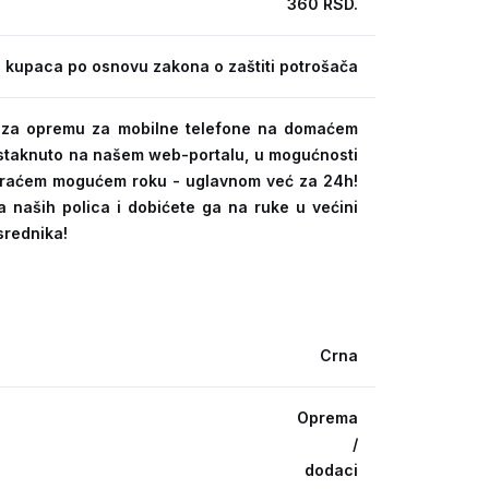
360 RSD.
 kupaca po osnovu zakona o zaštiti potrošača
ra za opremu za mobilne telefone na domaćem
 istaknuto na našem web-portalu, u mogućnosti
kraćem mogućem roku - uglavnom već za 24h!
a naših polica i dobićete ga na ruke u većini
srednika!
Crna
Oprema
/
dodaci