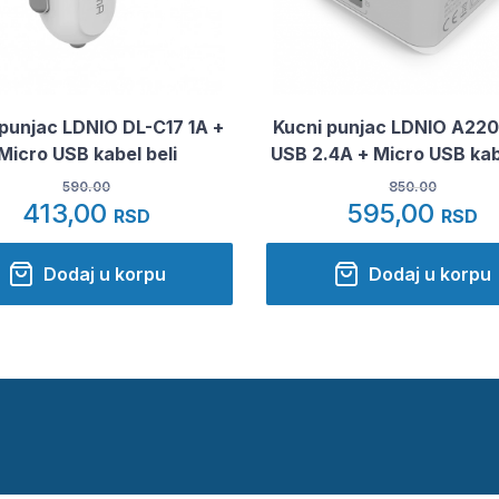
punjac LDNIO DL-C17 1A +
Kucni punjac LDNIO A220
Micro USB kabel beli
USB 2.4A + Micro USB kab
590.00
850.00
413,00
595,00
RSD
RSD
Dodaj u korpu
Dodaj u korpu