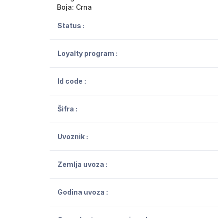
Boja: Crna
Status :
Loyalty program :
Id code :
Šifra :
Uvoznik :
Zemlja uvoza :
Godina uvoza :