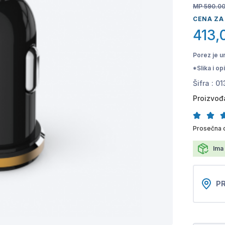
MP 590.0
CENA ZA
413,
Porez je u
*Slika i o
Šifra :
01
Proizvođ
Prosečna 
Ima 
PR