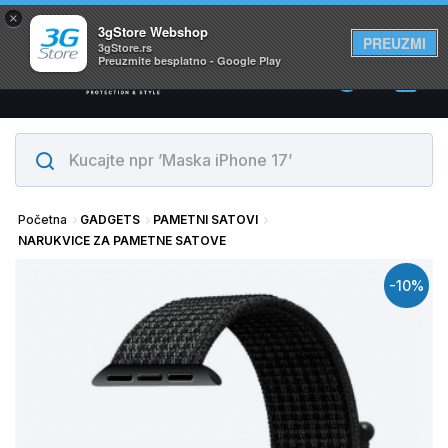
×
Svi proizvodi su na lageru. Slanje istog dana!
3gStore Webshop
PREUZMI
3gStore.rs
Preuzmite besplatno - Google Play
0
Početna
GADGETS
PAMETNI SATOVI
NARUKVICE ZA PAMETNE SATOVE
-10%