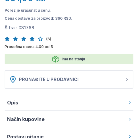
Porez je uračunat u cenu.
Cena dostave za proizvod: 360 RSD.
Šifra :
031788
(6)
Prosečna ocena 4.00 od 5
Ima na stanju
PRONAĐITE U PRODAVNICI
Opis
Način kupovine
Postavi pitanje