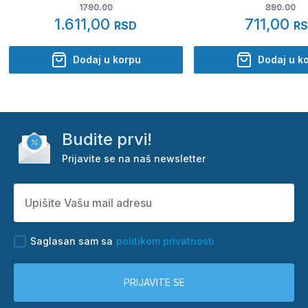
1790.00
890.00
1.611,00
711,00
RSD
R
Dodaj u korpu
Dodaj u k
Budite prvi!
Prijavite se na naš newsletter
Saglasan sam sa
politikom privatnosti
PRIJAVITE SE