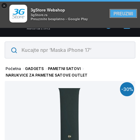
×
Svi proizvodi su na lageru. Slanje istog dana!
3gStore Webshop
PREUZMI
3gStore.rs
Preuzmite besplatno - Google Play
0
Početna
GADGETS
PAMETNI SATOVI
NARUKVICE ZA PAMETNE SATOVE OUTLET
-30%