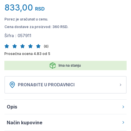
833,00
RSD
Porez je uračunat u cenu.
Cena dostave za proizvod: 360 RSD.
Šifra :
057911
(6)
Prosečna ocena 4.83 od 5
Ima na stanju
PRONAĐITE U PRODAVNICI
Opis
Način kupovine