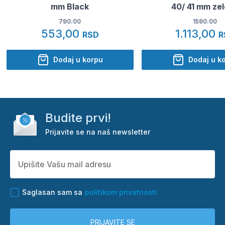
mm Black
40/ 41 mm ze
790.00
1590.00
553,00
1.113,00
RSD
R
Dodaj u korpu
Dodaj u k
Budite prvi!
Prijavite se na naš newsletter
Saglasan sam sa
politikom privatnosti
PRIJAVITE SE