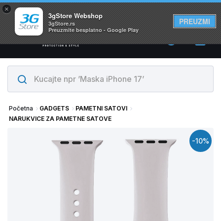
×
Svi proizvodi su na lageru. Slanje istog dana!
3gStore Webshop
PREUZMI
3gStore.rs
Preuzmite besplatno - Google Play
0
Početna
GADGETS
PAMETNI SATOVI
NARUKVICE ZA PAMETNE SATOVE
-10%