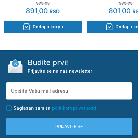
990.00
890.00
891,00
801,00
RSD
R
Dodaj u korpu
Dodaj u k
Budite prvi!
Prijavite se na naš newsletter
Saglasan sam sa
politikom privatnosti
PRIJAVITE SE