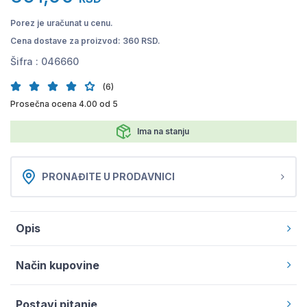
Porez je uračunat u cenu.
Cena dostave za proizvod: 360 RSD.
Šifra :
046660
(6)
Prosečna ocena 4.00 od 5
Ima na stanju
PRONAĐITE U PRODAVNICI
Opis
Način kupovine
Postavi pitanje