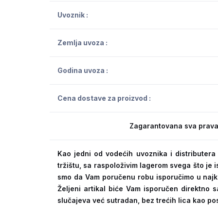
Uvoznik :
Zemlja uvoza :
Godina uvoza :
Cena dostave za proizvod :
Zagarantovana sva prava
Kao jedni od vodećih uvoznika i distribute
tržištu, sa raspoloživim lagerom svega što je
smo da Vam poručenu robu isporučimo u naj
Željeni artikal biće Vam isporučen direktno s
slučajeva već sutradan, bez trećih lica kao po