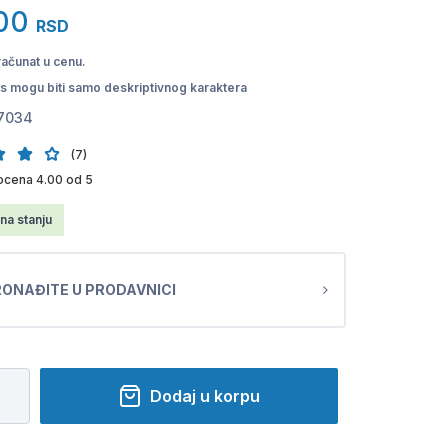
00
RSD
računat u cenu.
pis mogu biti samo deskriptivnog karaktera
7034
(7)
ocena 4.00 od 5
na stanju
ONAĐITE U PRODAVNICI
Dodaj u korpu