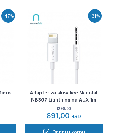
-47%
-31%
Micro
Adapter za slusalice Nanobit
NB307 Lightning na AUX 1m
1290.00
891,00
RSD
Dodaj u korpu