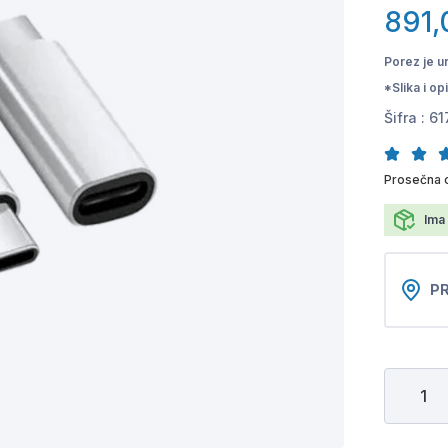
891,
Porez je u
*Slika i o
Šifra :
61
Prosečna 
Ima 
PR