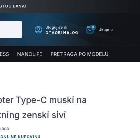
ISTOG DANA!
0
Uloguj se ili
Ukupno
OTVORI NALOG
NESS
NANOLIFE
PRETRAGA PO MODELU
ter Type-C muski na
tning zenski sivi
0
RSD
 ONLINE KUPOVINU