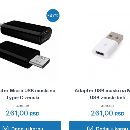
-47%
ter Micro USB muski na
Adapter USB muski na 
Type-C zenski
USB zenski beli
490.00
490.00
261,00
261,00
RSD
RSD
Dodaj u korpu
Dodaj u korpu