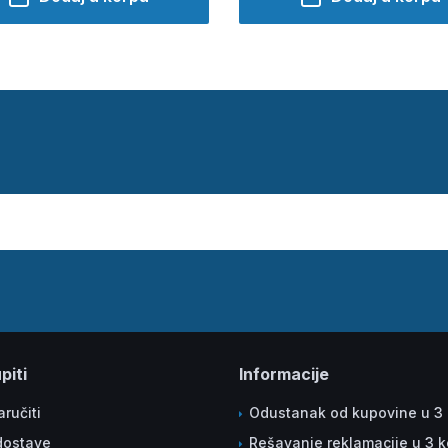
piti
Informacije
ručiti
Odustanak od kupovine u 3
dostave
Rešavanje reklamacije u 3 