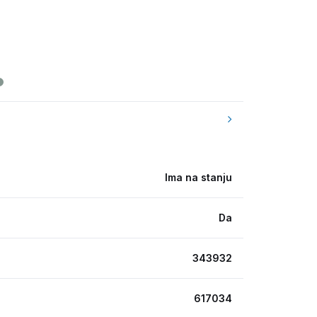
Ima na stanju
Da
343932
617034