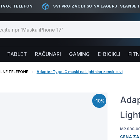
 TVOJ TELEFON
SVI PROIZVODI SU NA LAGERU. SLANJE 
TABLET
RAČUNARI
GAMING
E-BICIKLI
FIT
ILNE TELEFONE
Adapter Type-C muski na Lightning zenski sivi
Adap
-10%
Ligh
MP 990.0
CENA ZA