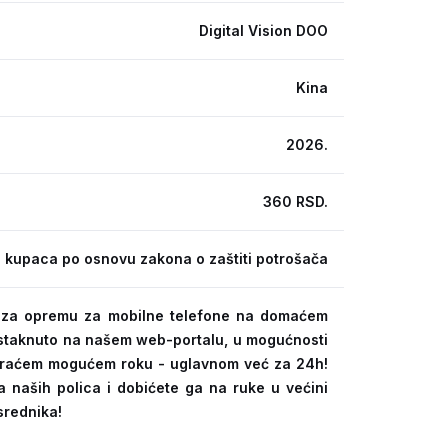
Digital Vision DOO
Kina
2026.
360 RSD.
 kupaca po osnovu zakona o zaštiti potrošača
ra za opremu za mobilne telefone na domaćem
 istaknuto na našem web-portalu, u mogućnosti
kraćem mogućem roku - uglavnom već za 24h!
a naših polica i dobićete ga na ruke u većini
srednika!