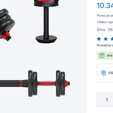
10.3
Porez je u
*Slika i o
Šifra :
05
Prosečna 
Ima 
PR