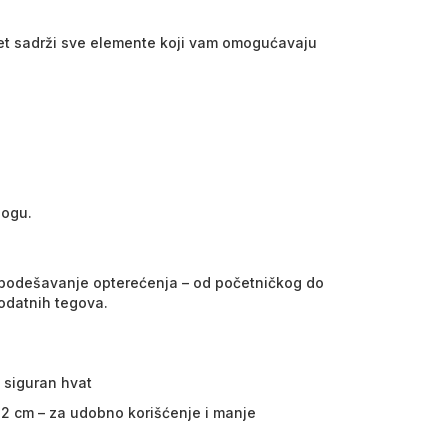
plet sadrži sve elemente koji vam omogućavaju
nogu.
o podešavanje opterećenja – od početničkog do
odatnih tegova.
 siguran hvat
2 cm – za udobno korišćenje i manje