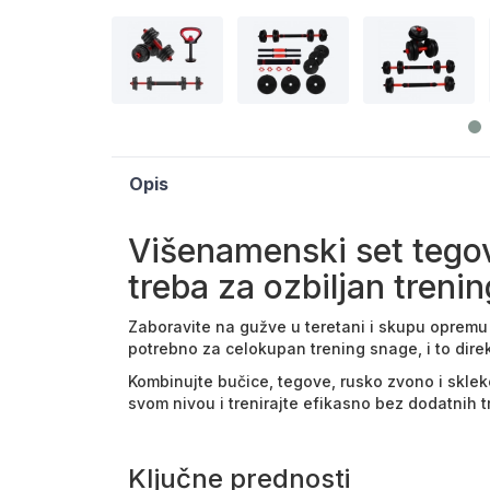
Opis
Višenamenski set tegov
treba za ozbiljan treni
Zaboravite na gužve u teretani i skupu opremu
potrebno za celokupan trening snage, i to dire
Kombinujte bučice, tegove, rusko zvono i sklek
svom nivou i trenirajte efikasno bez dodatnih 
Ključne prednosti