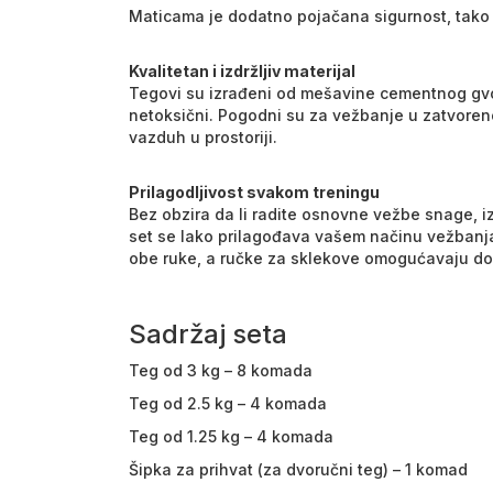
Maticama je dodatno pojačana sigurnost, tako
Kvalitetan i izdržljiv materijal
Tegovi su izrađeni od mešavine cementnog gvož
netoksični. Pogodni su za vežbanje u zatvoren
vazduh u prostoriji.
Prilagodljivost svakom treningu
Bez obzira da li radite osnovne vežbe snage, iz
set se lako prilagođava vašem načinu vežbanja.
obe ruke, a ručke za sklekove omogućavaju doda
Sadržaj seta
Teg od 3 kg – 8 komada
Teg od 2.5 kg – 4 komada
Teg od 1.25 kg – 4 komada
Šipka za prihvat (za dvoručni teg) – 1 komad