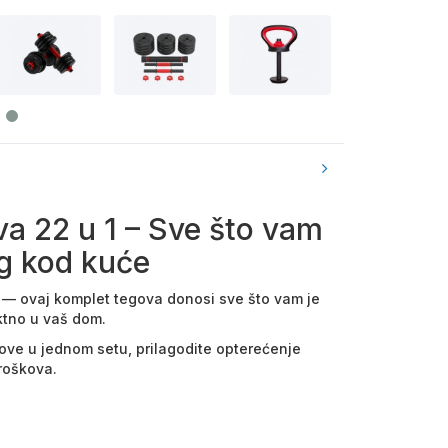
a 22 u 1 – Sve što vam
ng kod kuće
 — ovaj komplet tegova donosi sve što vam je
ktno u vaš dom.
ove u jednom setu, prilagodite opterećenje
troškova.