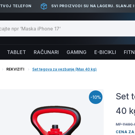
 TVOJ TELEFON
SVI PROIZVODI SU NA LAGERU. SLANJE 
TABLET
RAČUNARI
GAMING
E-BICIKLI
FIT
REKVIZITI
Set tegova za vezbanje (Max 40 kg)
Set 
-10%
40 k
MP 11490.
CENA ZA