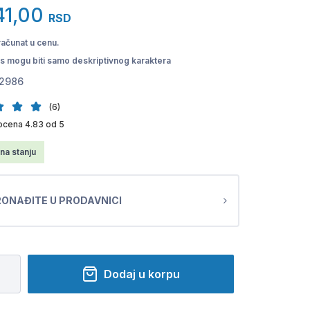
41,00
RSD
računat u cenu.
pis mogu biti samo deskriptivnog karaktera
2986
(6)
ocena 4.83 od 5
na stanju
ONAĐITE U PRODAVNICI
Dodaj u korpu