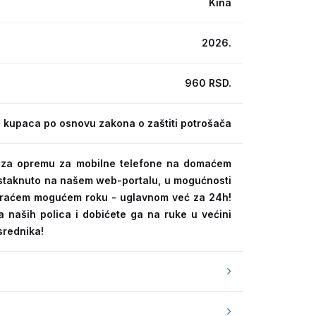
Kina
2026.
960 RSD.
 kupaca po osnovu zakona o zaštiti potrošača
ra za opremu za mobilne telefone na domaćem
 istaknuto na našem web-portalu, u mogućnosti
kraćem mogućem roku - uglavnom već za 24h!
a naših polica i dobićete ga na ruke u većini
srednika!