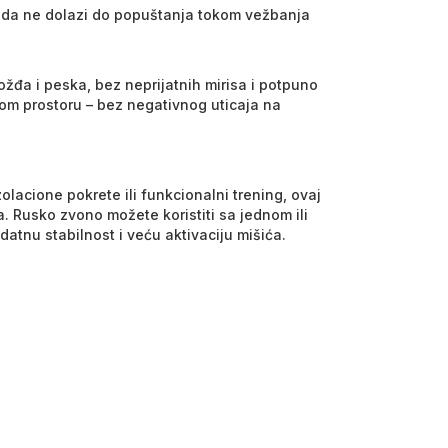
 da ne dolazi do popuštanja tokom vežbanja
đa i peska, bez neprijatnih mirisa i potpuno
om prostoru – bez negativnog uticaja na
olacione pokrete ili funkcionalni trening, ovaj
 Rusko zvono možete koristiti sa jednom ili
tnu stabilnost i veću aktivaciju mišića.