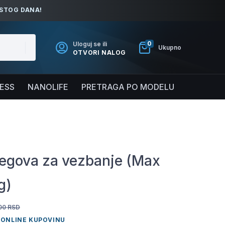
ISTOG DANA!
0
Uloguj se ili
Ukupno
OTVORI NALOG
NESS
NANOLIFE
PRETRAGA PO MODELU
tegova za vezbanje (Max
g)
00
RSD
 ONLINE KUPOVINU