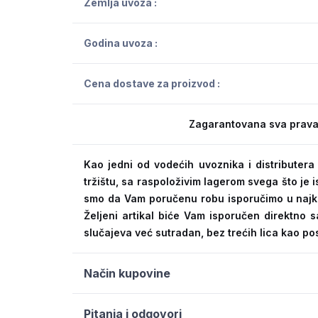
Zemlja uvoza :
Godina uvoza :
Cena dostave za proizvod :
Zagarantovana sva prava
Kao jedni od vodećih uvoznika i distribute
tržištu, sa raspoloživim lagerom svega što je
smo da Vam poručenu robu isporučimo u naj
Željeni artikal biće Vam isporučen direktno s
slučajeva već sutradan, bez trećih lica kao po
Način kupovine
Pitanja i odgovori