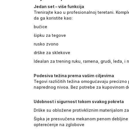
Jedan set – više funkcija
Trenirajte kao u profesionalnoj teretani. Kom
da ga koristite kao:
bučice
šipku za tegove
rusko zvono
drške za sklekove
Idealan za trening ruku, ramena, grudi, leđa, i 
Podesiva težina prema vašim ciljevima
Tegovi različitih težina omogućavaju precizn
naprednog nivoa. Bez potrebe za kupovinom d
Udobnost i sigurnost tokom svakog pokreta
Drške su obložene protivkliznim materijalom za
Šipka je presvučena mekanom penom debljine 
opterećenje na zglobove