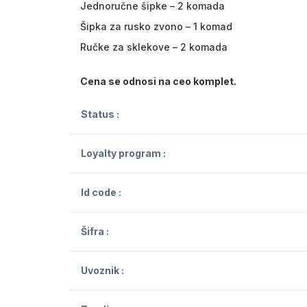
Jednoručne šipke – 2 komada
Šipka za rusko zvono – 1 komad
Ručke za sklekove – 2 komada
Cena se odnosi na ceo komplet.
Status :
Loyalty program :
Id code :
Šifra :
Uvoznik :