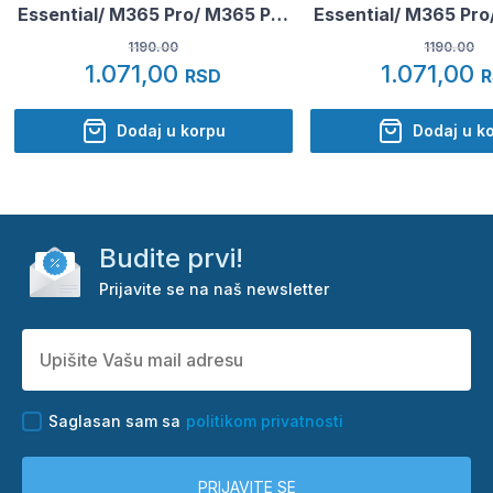
Essential/ M365 Pro/ M365 Pro
Essential/ M365 Pro
2 Tip10
2 SUP grafi
1190.00
1190.00
1.071,00
1.071,00
RSD
Dodaj u korpu
Dodaj u k
Budite prvi!
Prijavite se na naš newsletter
Saglasan sam sa
politikom privatnosti
PRIJAVITE SE