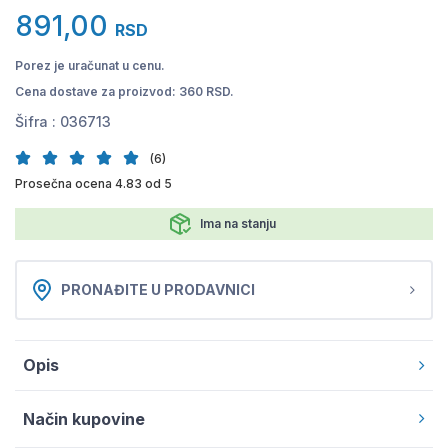
891,00
RSD
Porez je uračunat u cenu.
Cena dostave za proizvod: 360 RSD.
Šifra :
036713
(6)
Prosečna ocena 4.83 od 5
Ima na stanju
PRONAĐITE U PRODAVNICI
Opis
Način kupovine