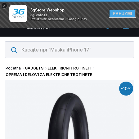
×
Svi proizvodi su na lageru. Slanje istog dana!
3gStore Webshop
PREUZMI
3gStore.rs
Preuzmite besplatno - Google Play
0
Početna
GADGETS
ELEKTRICNI TROTINETI
OPREMA I DELOVI ZA ELEKTRICNE TROTINETE
-10%